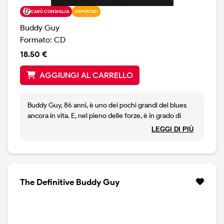
CARÙ CONSIGLIA
IMPORTATI
Buddy Guy
Formato: CD
18.50 €
AGGIUNGI AL CARRELLO
Buddy Guy, 86 anni, è uno dei pochi grandi del blues
ancora in vita. E, nel pieno delle forze, è in grado di
regalarci un nuovo disco, dopo l'ottimo The Blues is
LEGGI DI PIÙ
Alive and Well del 2018, premiato con il Grammy. In
questo disco, un puro omaggio al blues, Buddy Guy
mette sul piatto una manciata di grandi canzoni: I Let
My Guitar Do The Talking, Blues Don't Lie, We Go
Back,Gunsmoe Blues, King Bee, Nel disco ci sono
The Definitive Buddy Guy
anche ospiti importanti come Mavis Staples, Elvis
Costello, Jason Isbell,James Taylor e Wendy Moten. E' lo
stesso Guy a pronunciare questa frase: Lo ho
promesso a tutti loro: B.B., Muddy, Sonny Boy, sino a