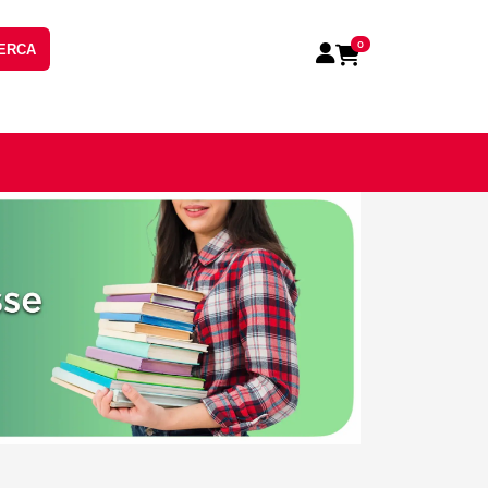
0
ERCA