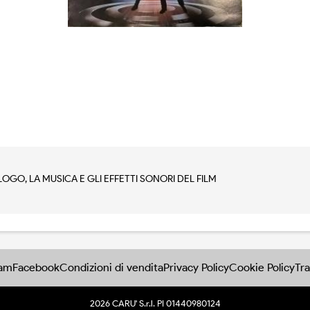
LOGO, LA MUSICA E GLI EFFETTI SONORI DEL FILM
ram
Facebook
Condizioni di vendita
Privacy Policy
Cookie Policy
Tra
2026 CARU' S.r.l. PI 01440980124