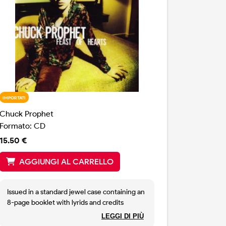
IMPORTATI
Chuck Prophet
Formato: CD
15.50 €
AGGIUNGI AL CARRELLO
Issued in a standard jewel case containing an
8-page booklet with lyrids and credits
Tracks durations don't appear on release.
LEGGI DI PIÙ