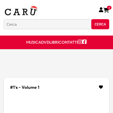
0
CERCA
MUSICA
DVD
LIBRI
CONTATTI
#1's - Volume 1