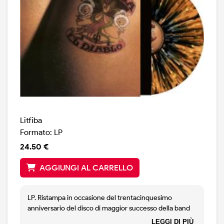
omonimo che porterà i Litfiba in giro per le maggiori
città italiane tra giugno ed agosto.
ATTENZIONE: Il disco è in vendita solo su Pre-Order On
Demand, i pre-ordini chiuderanno il 30 Agosto 2026.
Litfiba
Formato: LP
24.50 €
AGGIUNGI AL CARRELLO
LP. Ristampa in occasione del trentacinquesimo
anniversario del disco di maggior successo della band
fiorentina. Edizione limitata vinile splatter 180gr.
LEGGI DI PIÙ