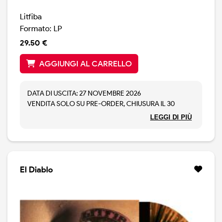
Litfiba
Formato: LP
29.50 €
AGGIUNGI AL CARRELLO
DATA DI USCITA: 27 NOVEMBRE 2026
VENDITA SOLO SU PRE-ORDER, CHIUSURA IL 30
AGOSTO 2026.
LEGGI DI PIÙ
2LP. Nel 2026 si celebrano i 40 anni di “17 RE”, uno dei
dischi più iconici della storia del rock italiano. I Litfiba
annunciano dunque la pubblicazione, prevista per il
prossimo 27 novembre, di “17 RE Live 1986-2026”.
L’album conterrà la versione live di tutti i brani del disco
El Diablo
originale e la title track “17 Re”, canzone esclusa
all’epoca dalla tracklist originale e pubblicata solo
quest’anno in occasione del 40mo anniversario,
diventata negli anni una vera e propria leggenda per i
fan. Il live album verrà registrato durante il tour