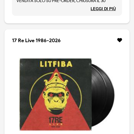
VENDITA SOLO SU PRE-ORDER, CHIUSURA IL 30
AGOSTO 2026.
LEGGI DI PIÙ
Nel 2026 si celebrano i 40 anni di “17 RE”, uno dei dischi
più iconici della storia del rock italiano. I Litfiba
annunciano dunque la pubblicazione, prevista per il
prossimo 27 novembre, di “17 RE Live 1986-2026”.
L’album conterrà la versione live di tutti i brani del disco
17 Re Live 1986-2026
originale e la title track “17 Re”, canzone esclusa
all’epoca dalla tracklist originale e pubblicata solo
quest’anno in occasione del 40mo anniversario,
diventata negli anni una vera e propria leggenda per i
fan. Il live album verrà registrato durante il tour
omonimo che porterà i Litfiba in giro per le maggiori
città italiane tra giugno ed agosto.
ATTENZIONE: Il disco è in vendita solo su Pre-Order On
Demand, i pre-ordini chiuderanno il 30 Agosto 2026.