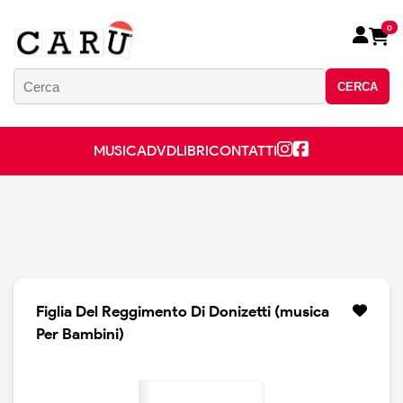
0
CERCA
MUSICA
DVD
LIBRI
CONTATTI
Figlia Del Reggimento Di Donizetti (musica
Per Bambini)