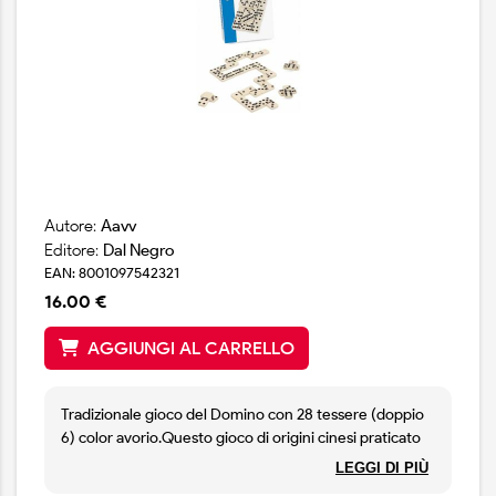
Autore:
Aavv
Editore:
Dal Negro
EAN: 8001097542321
16.00 €
AGGIUNGI AL CARRELLO
Tradizionale gioco del Domino con 28 tessere (doppio
6) color avorio.Questo gioco di origini cinesi praticato
da oltre 2 secoli, oggi è uno dei giochi più diffusi al
LEGGI DI PIÙ
mondo. È molto popolare per l’immediatezza del