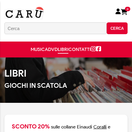
0
CERCA
MUSICA
DVD
LIBRI
CONTATTI
LIBRI
GIOCHI IN SCATOLA
SCONTO 20%
sulle collane Einaudi
Coralli
e