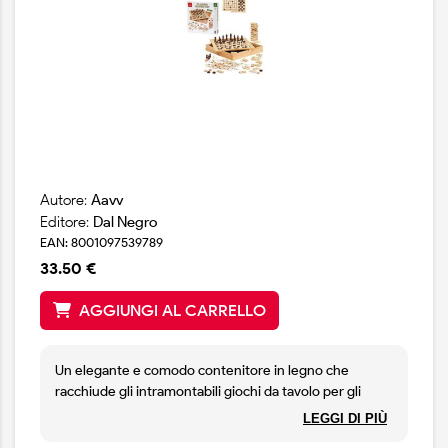
Autore:
Aavv
Editore:
Dal Negro
EAN: 8001097539789
33.50 €
AGGIUNGI AL CARRELLO
Un elegante e comodo contenitore in legno che
racchiude gli intramontabili giochi da tavolo per gli
appassionati di tutte l’età: Scacchi, Domino, Shangai,
LEGGI DI PIÙ
Torre, Tria e Dama.Un unico piano di gioco doppio e una