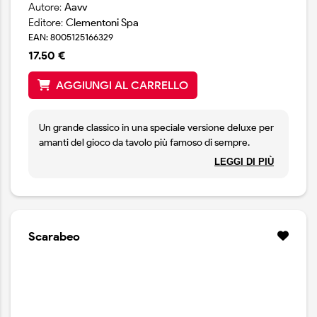
Autore:
Aavv
Editore:
Clementoni Spa
EAN: 8005125166329
17.50 €
AGGIUNGI AL CARRELLO
Un grande classico in una speciale versione deluxe per
amanti del gioco da tavolo più famoso di sempre.
Contiene un maxi tabellone con il percorso, dado e
LEGGI DI PIÙ
pedine a forma di ochette in legno. Un evergreen che
ancora oggi coinvolge nel gioco grandi e piccoli. Basta
tirare il dado e avanzare lungo il percorso con la propria
pedina, chi arriverà per primo al traguardo?
Scarabeo