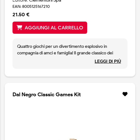
Editore:
Clementoni Spa
EAN: 8005125167210
21.50 €
AGGIUNGI AL CARRELLO
Quattro giochi per un divertimento esplosivo in
compagnia di amci e famiglia! Il grande classico dei
giochi da tavola, il Gioco dell'oca, torna in una veste
LEGGI DI PIÙ
nuova e super divertente.. chi sarà il primo a
raggiungere la meta? La dama è pensata per divertirsi a
colpi di strategia e lanciarsi in appassionanti sfide fino
all'ultima pedina! Con la Battaglia Navale si parte alla
volta di un'avventura in mezzo ai mari... chi riuscirà ad
Dal Negro Classic Games Kit
affondare tutta la flotta nemica? L'impiccato è il gioco
perfetto per lasciare tutti senza parole.. tante lettere da
indovinare per scoprire la parola misteriosa.. ma
attenzione a non commettere errori!