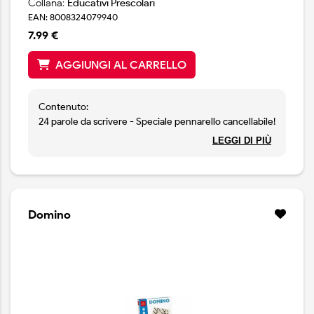
Collana:
Educativi Prescolari
EAN: 8008324079940
7.99 €
AGGIUNGI AL CARRELLO
Contenuto:
24 parole da scrivere - Speciale pennarello cancellabile!
Associa lettere, immagini e parole e poi scrivi e riscrivi
LEGGI DI PIÙ
tutte le volte che vuoi, grazie allo speciale pennarello
cancellabile!
Domino