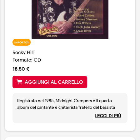
IMPORTATI
Rocky Hill
Formato: CD
18.50 €
AGGIUNGI AL CARRELLO
Registrato nel 1985, Midnight Creepers è il quarto
album del cantante e chitarrista fratello del bassista
degli Z.Z. Top Dusty Hill, con ospiti Kim Wilson, Albert
LEGGI DI PIÙ
Collins, Tommy Shannon, Uncle John Turner e Lewis
Bovis.