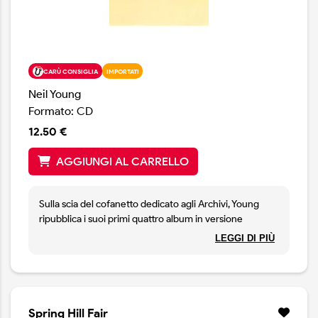
CARÙ CONSIGLIA
IMPORTATI
Neil Young
Formato: CD
12.50 €
AGGIUNGI AL CARRELLO
Sulla scia del cofanetto dedicato agli Archivi, Young
ripubblica i suoi primi quattro album in versione
rimasterizzata ed a prezzo più che ragionevole. Non
LEGGI DI PIÙ
hanno ma suonato così bene ed un vero piacere
riascoltare brani come Heart of Gold, Old Man e The
Needle and the Damage Done con una qualità audio
impensabile fino a qualche mese fa.
Spring Hill Fair