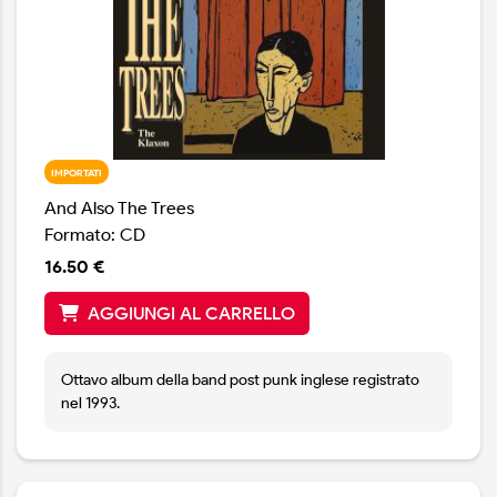
venati di sfumature Americana con una vena
cantautorale che lo avvicina a cantautori come Randy
Newman piuttosto che ai fuochi d'artificio del suo
passato.
IMPORTATI
And Also The Trees
Formato: CD
16.50 €
AGGIUNGI AL CARRELLO
Ottavo album della band post punk inglese registrato
nel 1993.