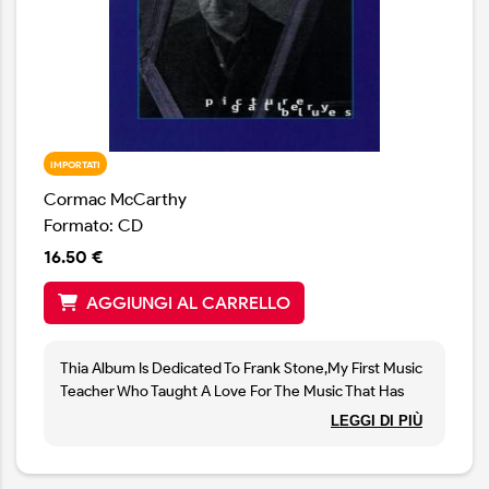
IMPORTATI
Cormac McCarthy
Formato: CD
16.50 €
AGGIUNGI AL CARRELLO
Thia Album Is Dedicated To Frank Stone,My First Music
Teacher Who Taught A Love For The Music That Has
Never Deserted Me Even Though My Technique Often
LEGGI DI PIÙ
Has.