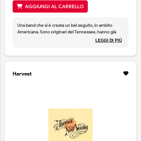
AGGIUNGI AL CARRELLO
Una band che si è creata un bel seguito, in ambito
Americana. Sono originari del Tennessee, hanno già
quattro dischi alle spalle. Non si tratta di un disco
LEGGI DI PIÙ
country, bensì di un album più completo: infatti
Stranger to Me abbraccia il suono americano in
generale, passando dal rock al country, anche al blues,
senza mai tralasciare una forte influenza cantautorale.
Un disco che mostra la bravura del gruppo, in cui il
Harvest
leader Cruz Contreras ha sempre più mano libera.
Edito dalla specializzata Thirty Tigers, una etichetta che
è ormai un marchio di fabbrica.