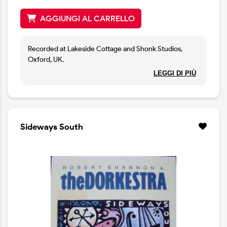
AGGIUNGI AL CARRELLO
Recorded at Lakeside Cottage and Shonk Studios,
Oxford, UK.
Vocals, strings and guitars recorded at West Beach
LEGGI DI PIÙ
Studios, North Wales, UK.
Mixed at West Beach Studios, May 2009.
Mastered at Turan Audio, Oxford, June 2009.
Sideways South
Housed in a digipak case.