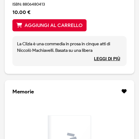
ISBN: 8806480413
10.00 €
AGGIUNGI AL CARRELLO
La Clizia è una commedia in prosa in cinque atti di
Niccolò Machiavelli. Basata su una libera
interpretazione della Casina di Plauto, venne
LEGGI DI PIÙ
rappresentata a Firenze per la prima volta nel 1525 e
pubblicata nel 1537.
Memorie