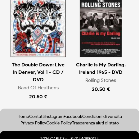
The Double Down: Live
Charlie Is My Darling,
In Denver, Vol 1 - CD /
Ireland 1965 - DVD
DVD
Rolling Stones
Band Of Heathens
20.50 €
20.50 €
Home
Contatti
Instagram
Facebook
Condizioni di vendita
Privacy Policy
Cookie Policy
Trasparenza aiuti di stato
2026 CARU' S.r.l. PI 01440980124