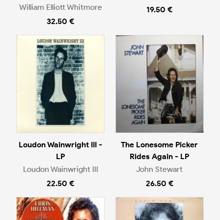
William Elliott Whitmore
19.50 €
32.50 €
Loudon Wainwright III -
The Lonesome Picker
LP
Rides Again - LP
Loudon Wainwright III
John Stewart
22.50 €
26.50 €