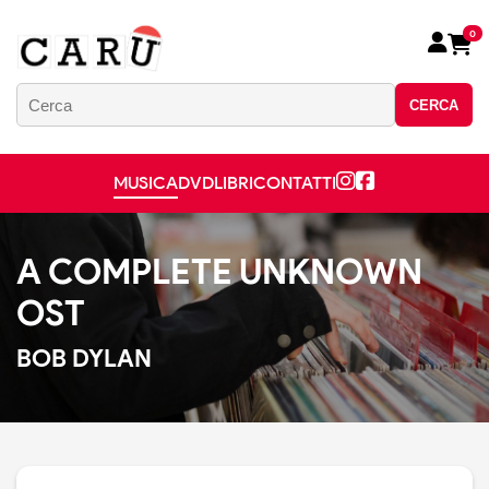
0
CERCA
MUSICA
DVD
LIBRI
CONTATTI
A COMPLETE UNKNOWN
OST
BOB DYLAN