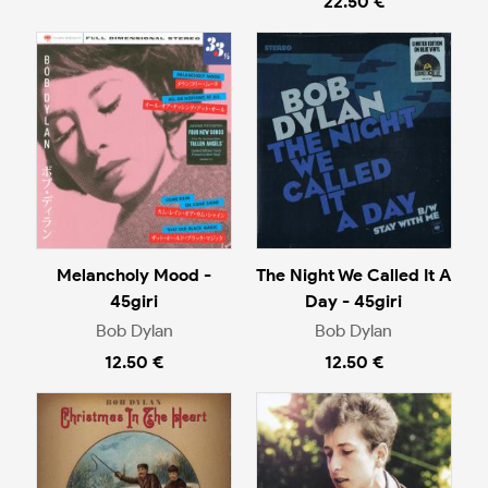
22.50 €
Melancholy Mood -
The Night We Called It A
45giri
Day - 45giri
Bob Dylan
Bob Dylan
12.50 €
12.50 €