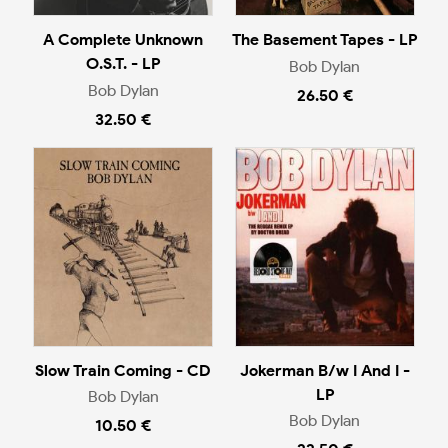
A Complete Unknown
The Basement Tapes - LP
O.S.T. - LP
Bob Dylan
Bob Dylan
26.50 €
32.50 €
Slow Train Coming - CD
Jokerman B/w I And I -
LP
Bob Dylan
Bob Dylan
10.50 €