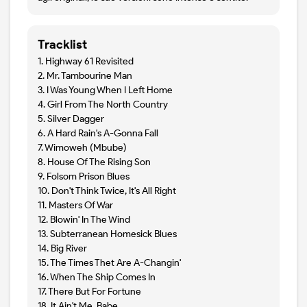
Tracklist
1. Highway 61 Revisited
2. Mr. Tambourine Man
3. I Was Young When I Left Home
4. Girl From The North Country
5. Silver Dagger
6. A Hard Rain's A-Gonna Fall
7. Wimoweh (Mbube)
8. House Of The Rising Son
9. Folsom Prison Blues
10. Don't Think Twice, It's All Right
11. Masters Of War
12. Blowin' In The Wind
13. Subterranean Homesick Blues
14. Big River
15. The Times Thet Are A-Changin'
16. When The Ship Comes In
17. There But For Fortune
18. It Ain't Me, Babe