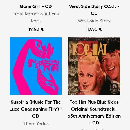
Gone Girl - CD
West Side Story O.S.T. -
CD
Trent Reznor & Atticus
Ross
West Side Story
19.50 €
17.50 €
Suspiria (Music For The
Top Hat Plus Blue Skies
Luca Guadagnino Film) -
Original Soundtrack -
CD
65th Anniversary Edition
- CD
Thom Yorke