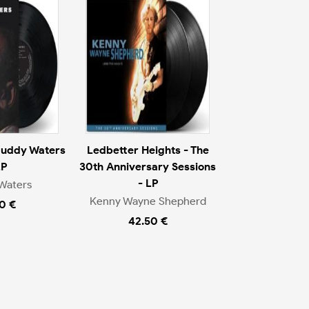
Muddy Waters
Ledbetter Heights - The
LP
30th Anniversary Sessions
- LP
Waters
Kenny Wayne Shepherd
0 €
42.50 €