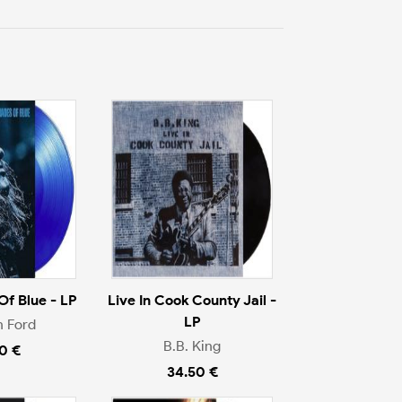
f Blue - LP
Live In Cook County Jail -
LP
 Ford
B.B. King
0 €
34.50 €