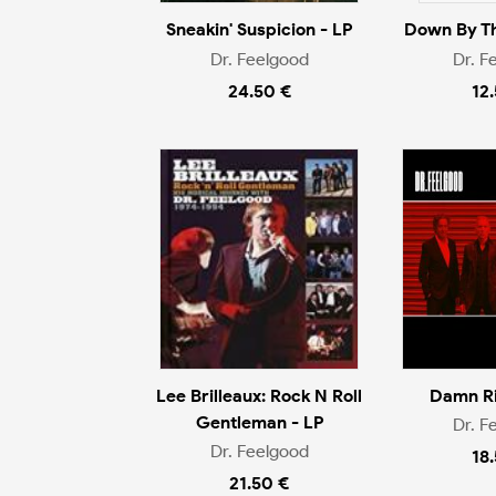
Sneakin' Suspicion - LP
Down By Th
Dr. Feelgood
Dr. F
24.50 €
12
Lee Brilleaux: Rock N Roll
Damn Ri
Gentleman - LP
Dr. F
Dr. Feelgood
18
21.50 €