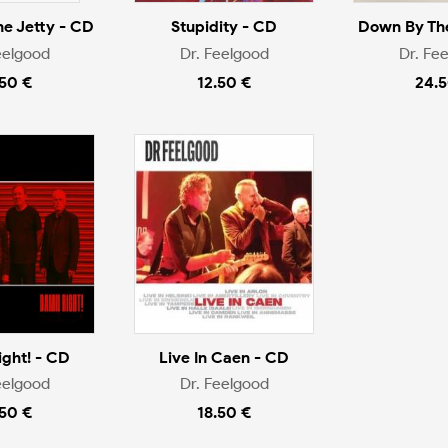
e Jetty - CD
Stupidity - CD
Down By The
eelgood
Dr. Feelgood
Dr. Fe
.50 €
12.50 €
24.5
ght! - CD
Live In Caen - CD
eelgood
Dr. Feelgood
.50 €
18.50 €