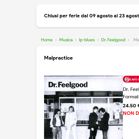
Chiusi per ferie dal 09 agosto al 23 agos
Home
›
Musica
›
lp-blues
›
Dr. Feelgood
›
Ma
Malpractice
CARÙ 
Dr. Fee
Format
24.50 
NON D