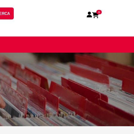
0
ERCA