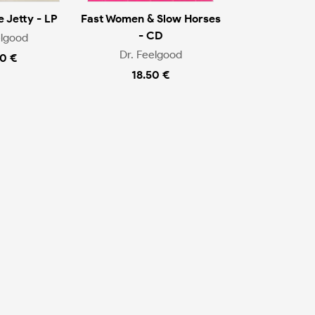
 Jetty - LP
Fast Women & Slow Horses
- CD
elgood
Dr. Feelgood
0 €
18.50 €