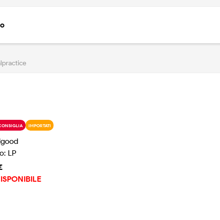
to
lpractice
CONSIGLIA
IMPORTATI
lgood
o: LP
€
ISPONIBILE