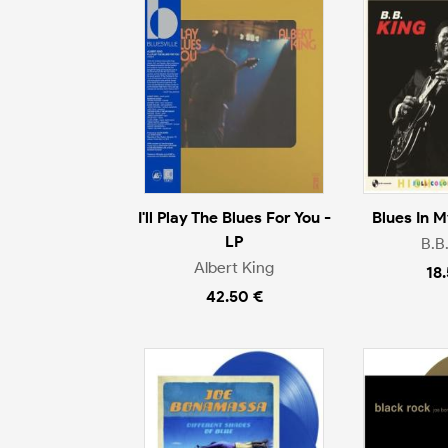
I'll Play The Blues For You -
Blues In M
LP
B.B
Albert King
18
42.50 €