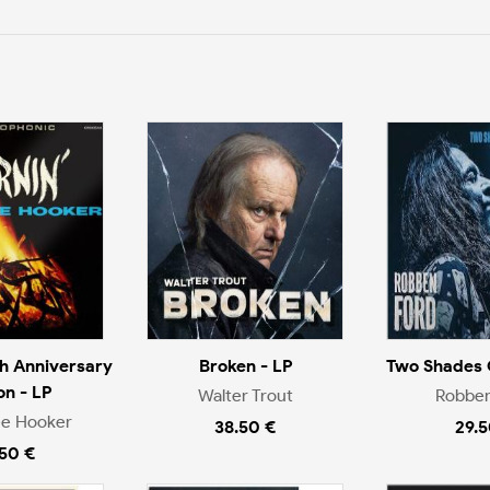
th Anniversary
Broken - LP
Two Shades O
on - LP
Walter Trout
Robben
ee Hooker
38.50 €
29.5
.50 €