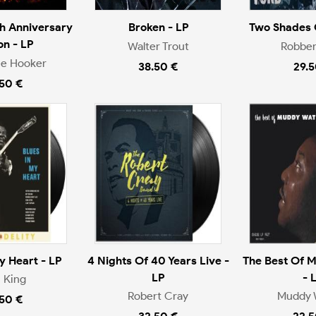
th Anniversary
Broken - LP
Two Shades O
on - LP
Walter Trout
Robben
ee Hooker
38.50 €
29.5
.50 €
y Heart - LP
4 Nights Of 40 Years Live -
The Best Of 
LP
- 
. King
Robert Cray
Muddy 
.50 €