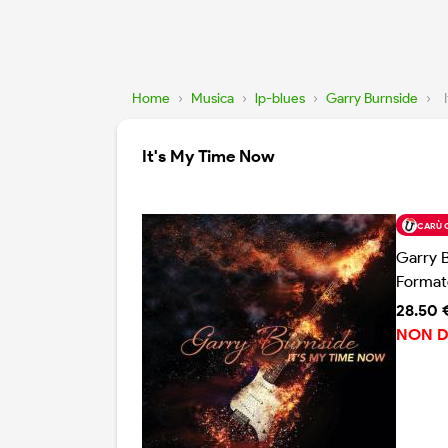
Home
›
Musica
›
lp-blues
›
Garry Burnside
›
It's My Time Now
CARÙ 
Garry 
Format
28.50 
NON D