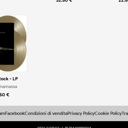
32.50 €
22.5
Rock - LP
onamassa
.50 €
ram
Facebook
Condizioni di vendita
Privacy Policy
Cookie Policy
Tra