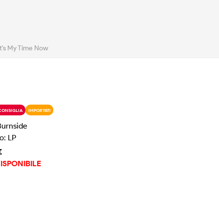
It's My Time Now
CONSIGLIA
IMPORTATI
Burnside
o: LP
€
ISPONIBILE