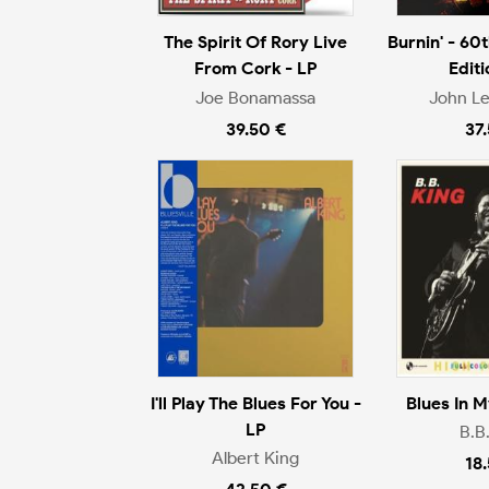
The Spirit Of Rory Live
Burnin' - 60
From Cork - LP
Editi
Joe Bonamassa
John L
39.50 €
37
I'll Play The Blues For You -
Blues In M
LP
B.B
Albert King
18