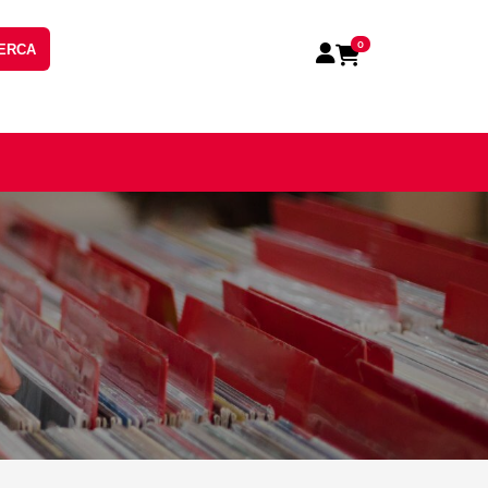
0
ERCA