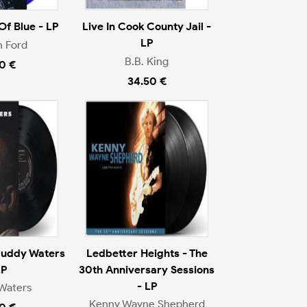
f Blue - LP
Live In Cook County Jail -
LP
 Ford
B.B. King
0 €
34.50 €
Muddy Waters
Ledbetter Heights - The
LP
30th Anniversary Sessions
- LP
Waters
Kenny Wayne Shepherd