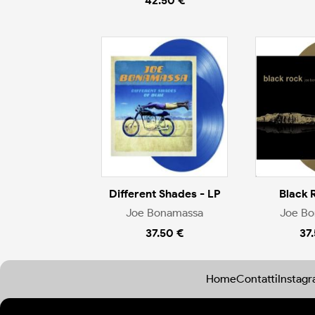
42.50 €
Different Shades - LP
Black 
Joe Bonamassa
Joe B
37.50 €
37
Home
Contatti
Instag