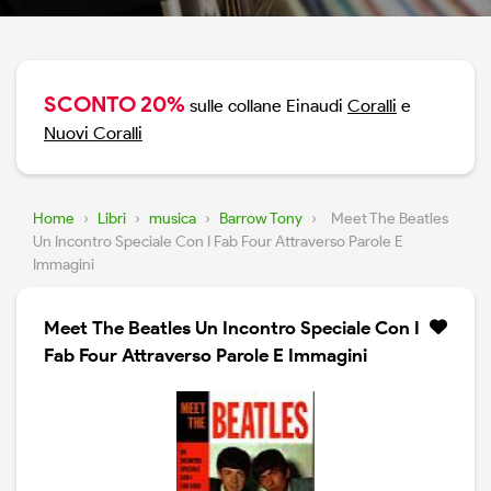
SCONTO 20%
sulle collane Einaudi
Coralli
e
Nuovi Coralli
Home
›
Libri
›
musica
›
Barrow Tony
›
Meet The Beatles
Un Incontro Speciale Con I Fab Four Attraverso Parole E
Immagini
Meet The Beatles Un Incontro Speciale Con I
Fab Four Attraverso Parole E Immagini