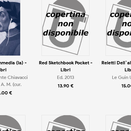
media (la) -
Red Sketchbook Pocket -
Reietti Dell`a
ibri
Libri
Lib
ante Chiavacci
Ed. 2013
Le Guin U
A. M. (cur.
13.90 €
15.0
.00 €