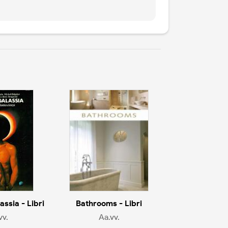
assia - Libri
Bathrooms - Libri
vv.
Aa.vv.