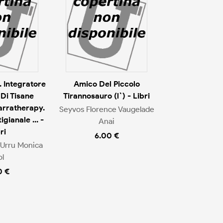
 Integratore
Amico Del Piccolo
 Di Tisane
Tirannosauro (l`) - Libri
arratherapy.
Seyvos Florence Vaugelade
igianale ... -
Anai
ri
6.00 €
a Urru Monica
l
0 €