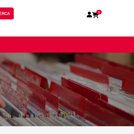
0
ERCA