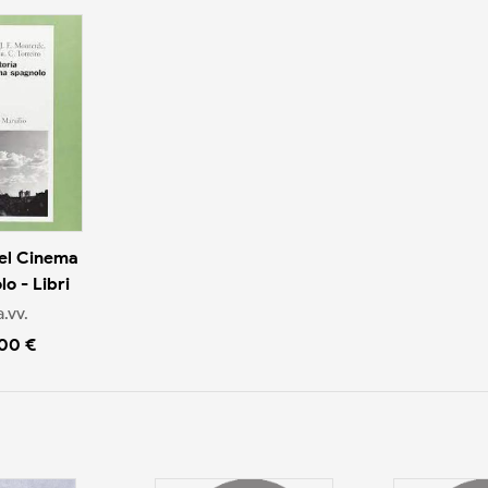
Del Cinema
o - Libri
.vv.
.00 €