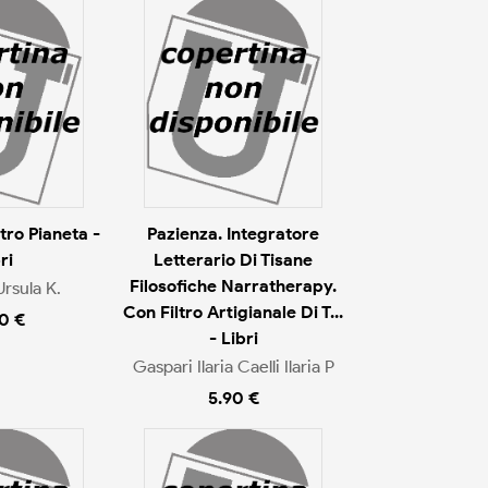
ltro Pianeta -
Pazienza. Integratore
ri
Letterario Di Tisane
Filosofiche Narratherapy.
rsula K.
Con Filtro Artigianale Di T...
0 €
- Libri
Gaspari Ilaria Caelli Ilaria P
5.90 €