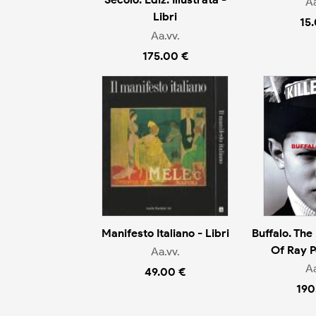
Aa
Libri
15
Aa.vv.
175.00 €
Manifesto Italiano - Libri
Buffalo. The
Of Ray Pe
Aa.vv.
Aa
49.00 €
190