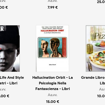
.vv.
Aa.vv.
25.0
.00 €
7.99 €
 Life And Style
Hallucination Orbit - La
Grande Libro 
tri - Libri
Psicologia Nella
Lib
Fantascienza - Libri
.vv.
Aa.
Aa.vv.
.00 €
10.0
15.00 €