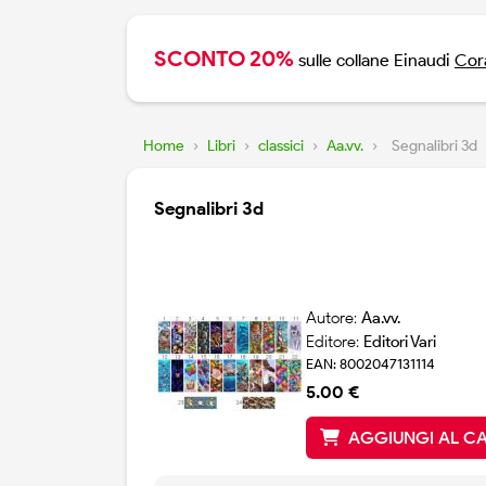
SCONTO 20%
sulle collane Einaudi
Cora
Home
›
Libri
›
classici
›
Aa.vv.
›
Segnalibri 3d
Segnalibri 3d
Autore:
Aa.vv.
Editore:
Editori Vari
EAN: 8002047131114
5.00 €
AGGIUNGI AL C