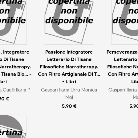
. Integratore
Passione Integratore
Perseveranza.
o Di Tisane
Letterario Di Tisane
Letterario
 Narratherapy.
Filosofiche Narratherapy.
Filosofiche N
 Tisana Bio... -
Con Filtro Artigianale Di T...
Con Filtro Art
ibri
- Libri
Lib
 Caelli Ilaria P
Gaspari Ilaria Urru Monica
Gaspari Ilari
Mol
Mo
90 €
5.90 €
5.9