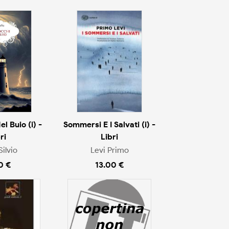
l Buio (i) -
Sommersi E I Salvati (i) -
ri
Libri
Silvio
Levi Primo
0 €
13.00 €