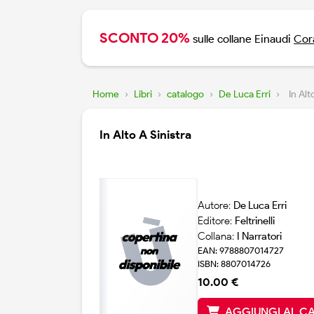
SCONTO 20%
sulle collane Einaudi
Cora
Home
›
Libri
›
catalogo
›
De Luca Erri
›
In Alt
In Alto A Sinistra
Autore:
De Luca Erri
Editore:
Feltrinelli
Collana:
I Narratori
EAN: 9788807014727
ISBN: 8807014726
10.00 €
AGGIUNGI AL C