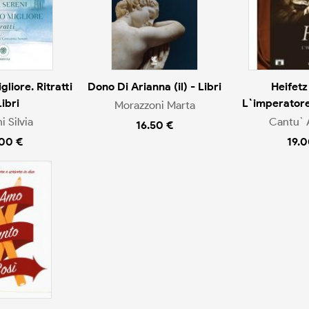
liore. Ritratti
Dono Di Arianna (il) - Libri
Heifetz
Libri
L`imperatore 
Morazzoni Marta
i Silvia
Cantu` 
16.50 €
.00 €
19.0