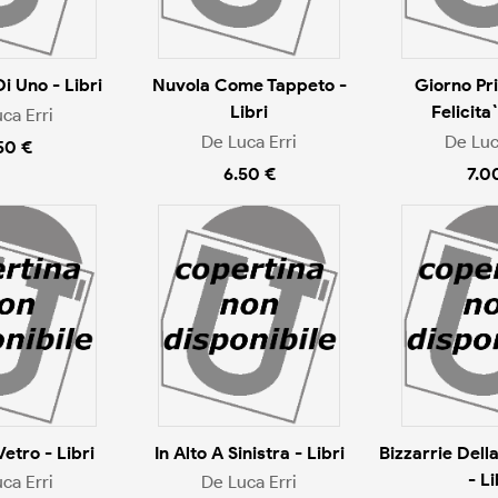
i Uno - Libri
Nuvola Come Tappeto -
Giorno Pr
Libri
Felicita`
ca Erri
De Luca Erri
De Luc
50 €
6.50 €
7.0
Vetro - Libri
In Alto A Sinistra - Libri
Bizzarrie Dell
- Li
ca Erri
De Luca Erri