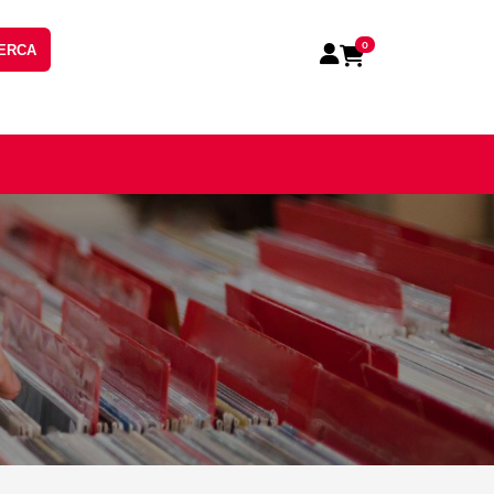
0
ERCA