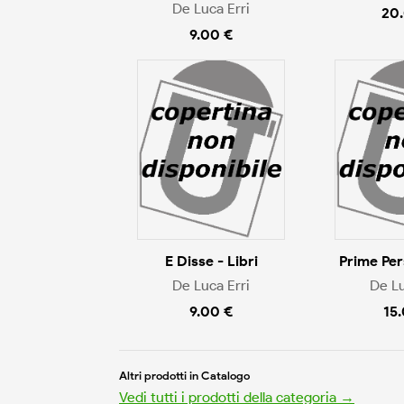
De Luca Erri
20
9.00 €
E Disse - Libri
Prime Per
De Luca Erri
De Lu
9.00 €
15
Altri prodotti in Catalogo
Vedi tutti i prodotti della categoria →