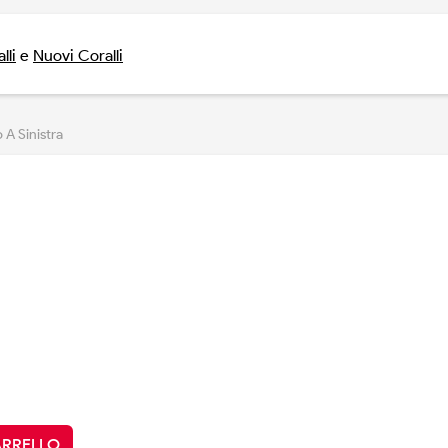
lli
e
Nuovi Coralli
o A Sinistra
ARRELLO