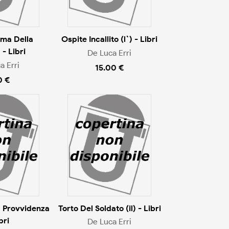
ima Della
Ospite Incallito (l`) - Libri
 - Libri
De Luca Erri
a Erri
15.00 €
0 €
a Provvidenza
Torto Del Soldato (il) - Libri
bri
De Luca Erri