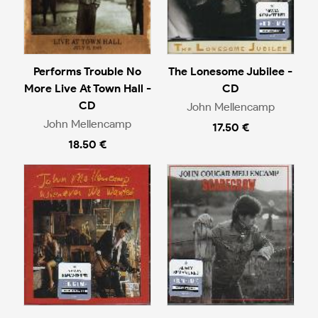
Performs Trouble No
The Lonesome Jubilee -
More Live At Town Hall -
CD
CD
John Mellencamp
John Mellencamp
17.50 €
18.50 €