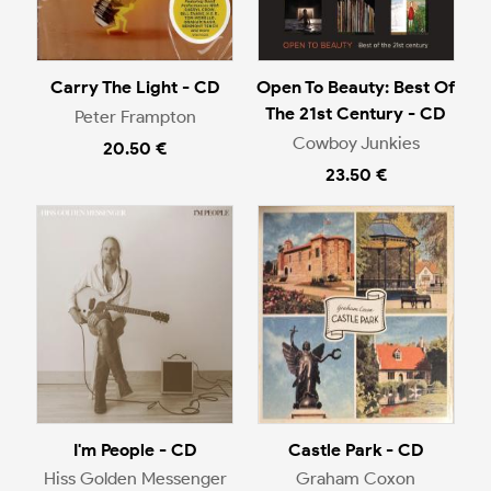
Carry The Light - CD
Open To Beauty: Best Of
The 21st Century - CD
Peter Frampton
Cowboy Junkies
20.50 €
23.50 €
I'm People - CD
Castle Park - CD
Hiss Golden Messenger
Graham Coxon