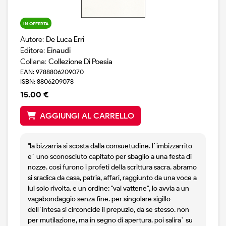
IN OFFERTA
Autore:
De Luca Erri
Editore:
Einaudi
Collana:
Collezione Di Poesia
EAN: 9788806209070
ISBN: 8806209078
15.00 €
AGGIUNGI AL CARRELLO
"la bizzarria si scosta dalla consuetudine. l`imbizzarrito
e` uno sconosciuto capitato per sbaglio a una festa di
nozze. cosi furono i profeti della scrittura sacra. abramo
si sradica da casa, patria, affari, raggiunto da una voce a
lui solo rivolta. e un ordine: "vai vattene", lo avvia a un
vagabondaggio senza fine. per singolare sigillo
dell`intesa si circoncide il prepuzio, da se stesso. non
per mutilazione, ma in segno di apertura. poi salira` su