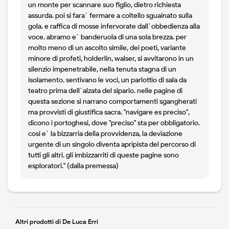
un monte per scannare suo figlio, dietro richiesta
assurda. poi si fara` fermare a coltello sguainato sulla
gola. e raffica di mosse infervorate dall`obbedienza alla
voce. abramo e` banderuola di una sola brezza. per
molto meno di un ascolto simile, dei poeti, variante
minore di profeti, holderlin, walser, si avvitarono in un
silenzio impenetrabile, nella tenuta stagna di un
isolamento. sentivano le voci, un parlottio di sala da
teatro prima dell`alzata del sipario. nelle pagine di
questa sezione si narrano comportamenti sgangherati
ma provvisti di giustifica sacra. "navigare es preciso",
dicono i portoghesi, dove "preciso" sta per obbligatorio.
cosi e` la bizzarria della provvidenza, la deviazione
urgente di un singolo diventa apripista del percorso di
tutti gli altri. gli imbizzarriti di queste pagine sono
esploratori." (dalla premessa)
Altri prodotti di De Luca Erri