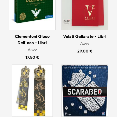
Clementoni Gioco
Velati Gallarate - Libri
Dell`oca - Libri
Aavv
Aavv
29.00 €
17.50 €