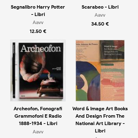
Segnalibro Harry Potter
Scarabeo - Libri
- Libri
Aavv
Aavv
34.50 €
12.50 €
Archeofon, Fonografi
Word & Image Art Books
Grammofoni E Radio
And Design From The
1888-1934 - Libri
National Art Library -
Libri
Aavv