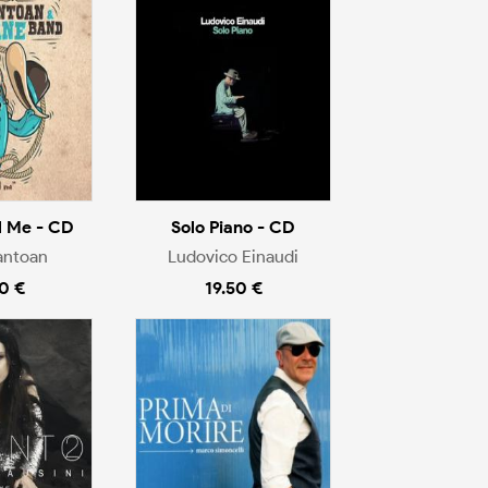
l Me - CD
Solo Piano - CD
antoan
Ludovico Einaudi
0 €
19.50 €