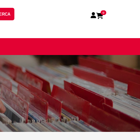
0
ERCA