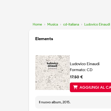
Home
›
Musica
›
cd-italiana
›
Ludovico Einaudi
Elements
Ludovico Einaudi
Formato: CD
17.50 €
AGGIUNGI AL C
Il nuovo album, 2015.