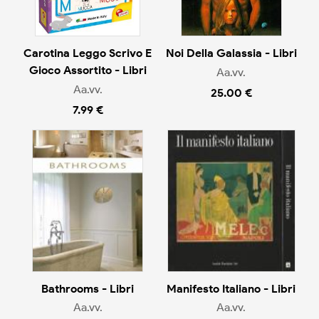
Carotina Leggo Scrivo E
Noi Della Galassia - Libri
Gioco Assortito - Libri
Aa.vv.
Aa.vv.
25.00 €
7.99 €
Bathrooms - Libri
Manifesto Italiano - Libri
Aa.vv.
Aa.vv.