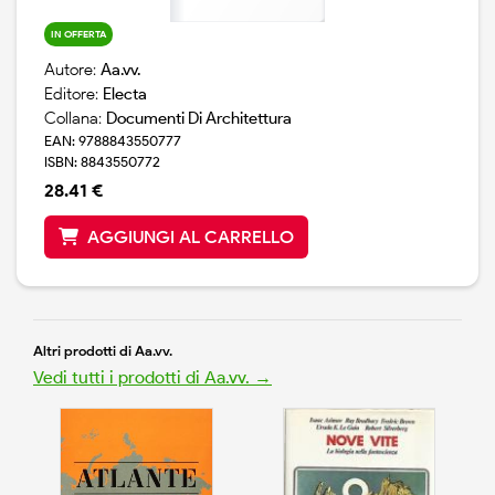
IN OFFERTA
Autore:
Aa.vv.
Editore:
Electa
Collana:
Documenti Di Architettura
EAN: 9788843550777
ISBN: 8843550772
28.41 €
AGGIUNGI AL CARRELLO
Altri prodotti di Aa.vv.
Vedi tutti i prodotti di Aa.vv. →