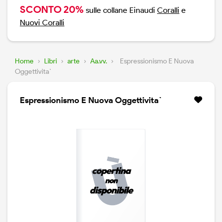
SCONTO 20%
sulle collane Einaudi
Coralli
e
Nuovi Coralli
Home
›
Libri
›
arte
›
Aa.vv.
›
Espressionismo E Nuova
Oggettivita`
Espressionismo E Nuova Oggettivita`