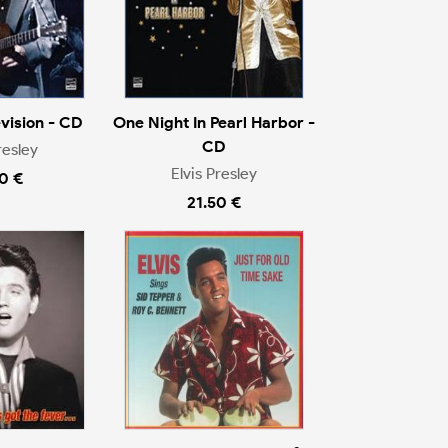
evision - CD
One Night In Pearl Harbor -
CD
resley
Elvis Presley
0 €
21.50 €