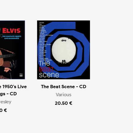
 1950's Live
The Beat Scene - CD
gs - CD
Various
resley
20.50 €
0 €