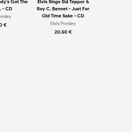
dy's Got The
Elvis Sings Sid Tepper &
. - CD
Roy C. Bennet - Just For
Old Time Sake - CD
resley
Elvis Presley
0 €
20.50 €