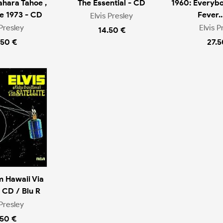
ahara Tahoe ,
The Essential - CD
1960: Everybo
e 1973 - CD
Fever..
Elvis Presley
 Presley
Elvis P
14.50 €
.50 €
27.5
m Hawaii Via
- CD / Blu R
 Presley
.50 €