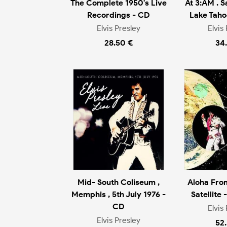
The Complete 1950's Live
At 3:AM . S
Recordings - CD
Lake Taho
Elvis Presley
Elvis
28.50 €
34
Mid- South Coliseum ,
Aloha Fro
Memphis , 5th July 1976 -
Satellite 
CD
Elvis
Elvis Presley
52