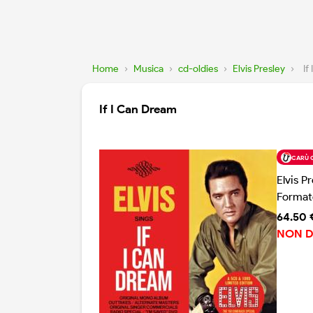
Home
›
Musica
›
cd-oldies
›
Elvis Presley
›
If
If I Can Dream
CARÙ 
Elvis P
Format
64.50 
NON D