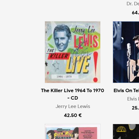
Dr. 
64
The Killer Live 1964 To 1970
Elvis On Te
- CD
Elvis
Jerry Lee Lewis
25
42.50 €