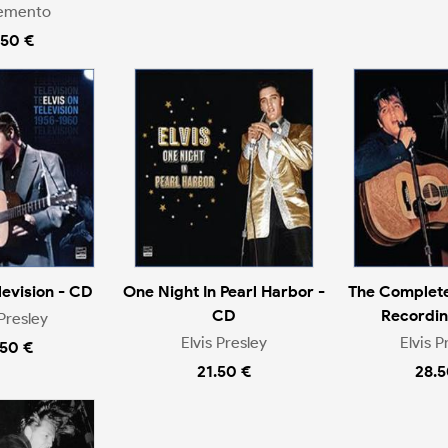
Demento
.50 €
levision - CD
One Night In Pearl Harbor -
The Complete
CD
Recordin
 Presley
Elvis Presley
Elvis P
.50 €
21.50 €
28.5