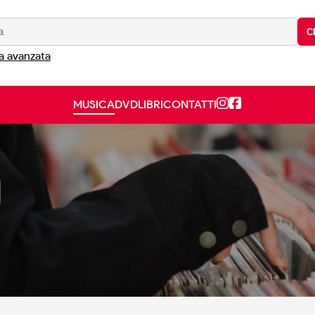
C
a avanzata
MUSICA
DVD
LIBRI
CONTATTI
M