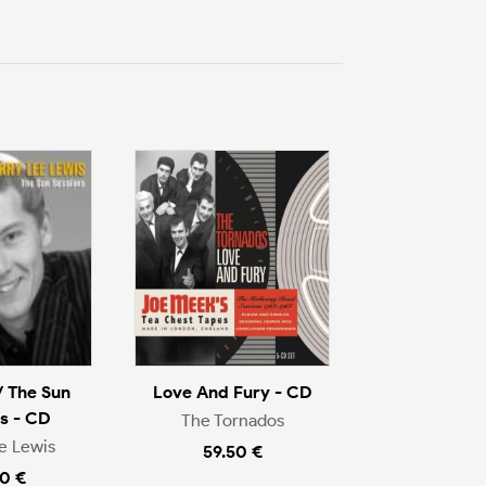
/ The Sun
Love And Fury - CD
s - CD
The Tornados
e Lewis
59.50 €
0 €