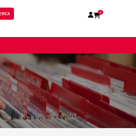
0
ERCA