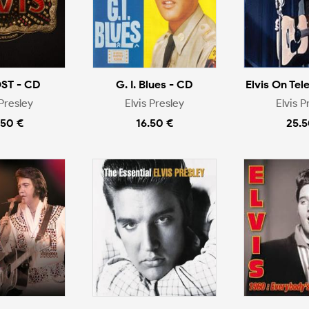
OST - CD
G. I. Blues - CD
Elvis On Tel
 Presley
Elvis Presley
Elvis P
.50 €
16.50 €
25.5