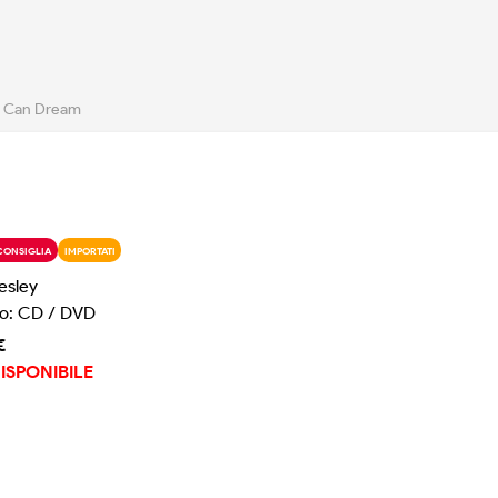
 I Can Dream
CONSIGLIA
IMPORTATI
resley
o: CD / DVD
€
ISPONIBILE