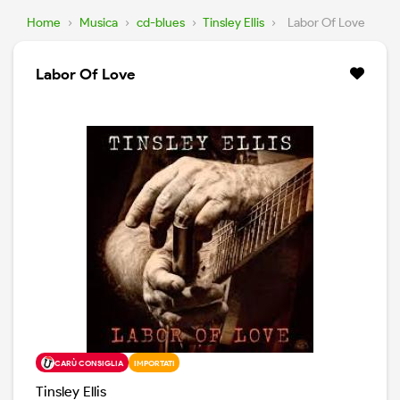
Home
›
Musica
›
cd-blues
›
Tinsley Ellis
›
Labor Of Love
Labor Of Love
CARÙ CONSIGLIA
IMPORTATI
Tinsley Ellis