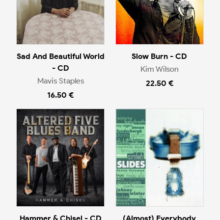
Sad And Beautiful World
Slow Burn - CD
- CD
Kim Wilson
Mavis Staples
22.50 €
16.50 €
Hammer & Chisel - CD
(Almost) Everybody