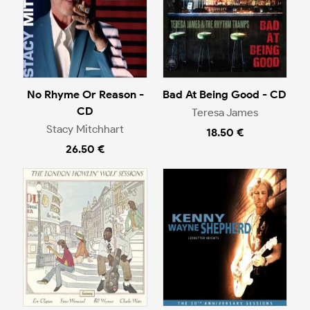
No Rhyme Or Reason -
Bad At Being Good - CD
CD
Teresa James
Stacy Mitchhart
18.50 €
26.50 €