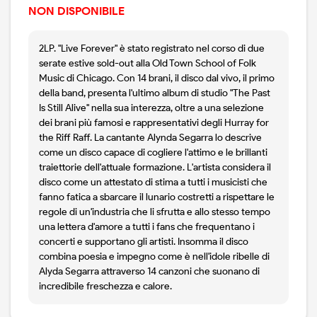
NON DISPONIBILE
2LP. "Live Forever" è stato registrato nel corso di due
serate estive sold-out alla Old Town School of Folk
Music di Chicago. Con 14 brani, il disco dal vivo, il primo
della band, presenta l'ultimo album di studio "The Past
Is Still Alive" nella sua interezza, oltre a una selezione
dei brani più famosi e rappresentativi degli Hurray for
the Riff Raff. La cantante Alynda Segarra lo descrive
come un disco capace di cogliere l'attimo e le brillanti
traiettorie dell'attuale formazione. L'artista considera il
disco come un attestato di stima a tutti i musicisti che
fanno fatica a sbarcare il lunario costretti a rispettare le
regole di un'industria che li sfrutta e allo stesso tempo
una lettera d'amore a tutti i fans che frequentano i
concerti e supportano gli artisti. Insomma il disco
combina poesia e impegno come è nell'idole ribelle di
Alyda Segarra attraverso 14 canzoni che suonano di
incredibile freschezza e calore.