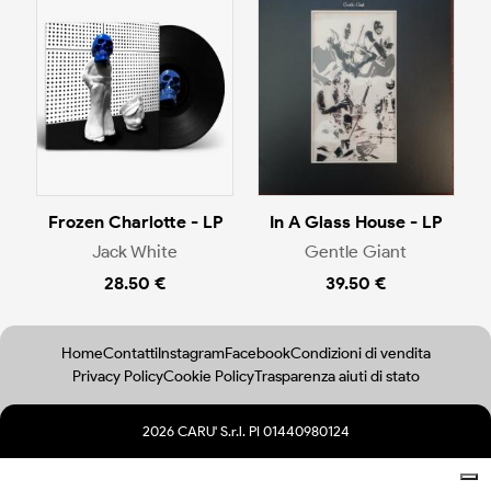
Frozen Charlotte - LP
In A Glass House - LP
Jack White
Gentle Giant
28.50 €
39.50 €
Home
Contatti
Instagram
Facebook
Condizioni di vendita
Privacy Policy
Cookie Policy
Trasparenza aiuti di stato
2026 CARU' S.r.l. PI 01440980124