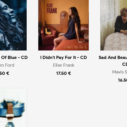
 Of Blue - CD
I Didn't Pay For It - CD
Sad And Beaut
C
en Ford
Elise Frank
Mavis S
.50 €
17.50 €
16.5