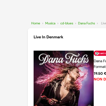
Home
›
Musica
›
cd-blues
›
Dana Fuchs
›
Liv
Live In Denmark
CARÙ 
Dana F
Format
19.50 
NON D