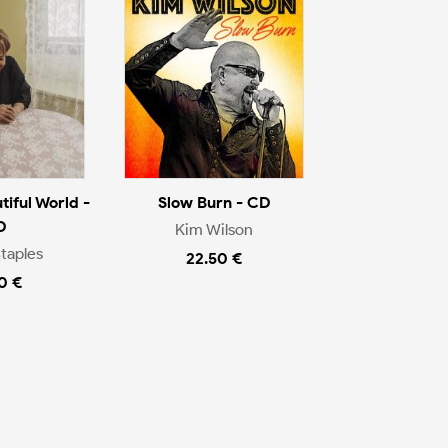
iful World -
Slow Burn - CD
D
Kim Wilson
taples
22.50 €
0 €