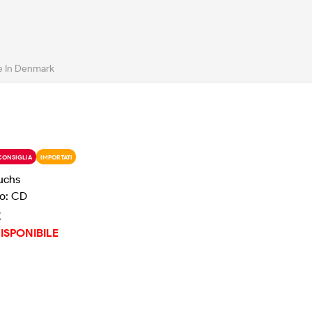
e In Denmark
CONSIGLIA
IMPORTATI
uchs
o: CD
€
ISPONIBILE