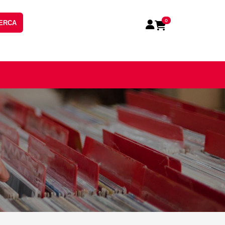
0
ERCA