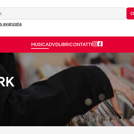
C
a avanzata
MUSICA
DVD
LIBRI
CONTATTI
RK