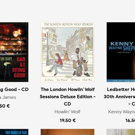
ng Good - CD
The London Howlin' Wolf
Ledbetter He
Sessions Deluxe Edition -
30th Annivers
a James
CD
- 
.50 €
Howlin' Wolf
Kenny Wayn
19.50 €
16.5