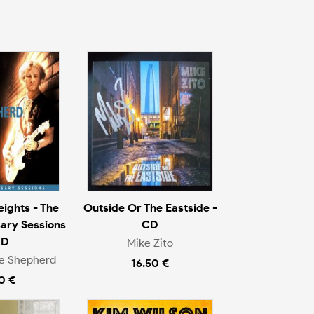
ights - The
Outside Or The Eastside -
ary Sessions
CD
CD
Mike Zito
e Shepherd
16.50 €
0 €