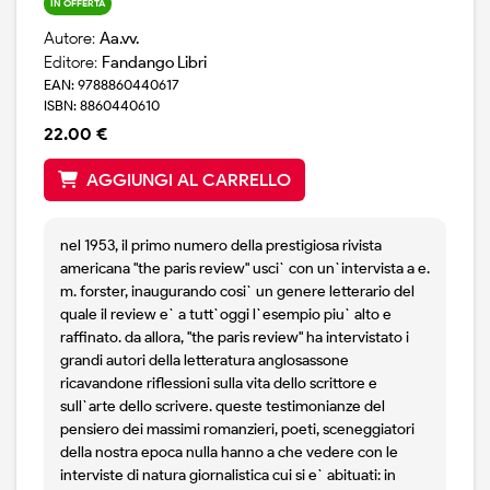
IN OFFERTA
Autore:
Aa.vv.
Editore:
Fandango Libri
EAN: 9788860440617
ISBN: 8860440610
22.00 €
AGGIUNGI AL CARRELLO
nel 1953, il primo numero della prestigiosa rivista
americana "the paris review" usci` con un`intervista a e.
m. forster, inaugurando cosi` un genere letterario del
quale il review e` a tutt`oggi l`esempio piu` alto e
raffinato. da allora, "the paris review" ha intervistato i
grandi autori della letteratura anglosassone
ricavandone riflessioni sulla vita dello scrittore e
sull`arte dello scrivere. queste testimonianze del
pensiero dei massimi romanzieri, poeti, sceneggiatori
della nostra epoca nulla hanno a che vedere con le
interviste di natura giornalistica cui si e` abituati: in