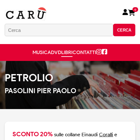
0
CERCA
MUSICA
DVD
LIBRI
CONTATTI
PETROLIO
PASOLINI PIER PAOLO
SCONTO 20%
sulle collane Einaudi
Coralli
e