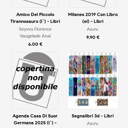
Amico Del Piccolo
Milanes 2019 Con Libro
Tirannosauro (l`) - Libri
(el) - Libri
Seyvos Florence
Aa.vv.
Vaugelade Anai
9.90 €
6.00 €
Agenda Casa Di Suor
Segnalibri 3d - Libri
Germana 2025 (l`) -
Aa.vv.