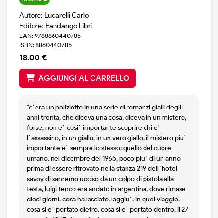
Autore:
Lucarelli Carlo
Editore:
Fandango Libri
EAN: 9788860440785
ISBN: 8860440785
18.00 €
AGGIUNGI AL CARRELLO
"c`era un poliziotto in una serie di romanzi gialli degli
anni trenta, che diceva una cosa, diceva in un mistero,
forse, non e` cosi` importante scoprire chi e`
l`assassino, in un giallo, in un vero giallo, il mistero piu`
importante e` sempre lo stesso: quello del cuore
umano. nel dicembre del 1965, poco piu` di un anno
prima di essere ritrovato nella stanza 219 dell`hotel
savoy di sanremo ucciso da un colpo di pistola alla
testa, luigi tenco era andato in argentina, dove rimase
dieci giorni. cosa ha lasciato, laggiu`, in quel viaggio.
cosa si e` portato dietro. cosa si e` portato dentro. il 27