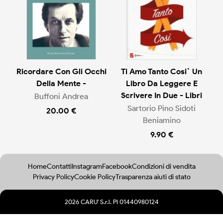
Ricordare Con Gli Occhi
Ti Amo Tanto Cosi` Un
Della Mente -
Libro Da Leggere E
Scrivere In Due - Libri
Buffoni Andrea
Sartorio Pino Sidoti
20.00 €
Beniamino
9.90 €
Home
Contatti
Instagram
Facebook
Condizioni di vendita
Privacy Policy
Cookie Policy
Trasparenza aiuti di stato
2026 CARU' S.r.l. PI 01440980124