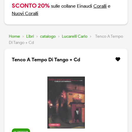
SCONTO 20%
sulle collane Einaudi
Coralli
e
Nuovi Coralli
Home
›
Libri
›
catalogo
›
Lucarelli Carlo
›
Tenco A Tempo
Di Tango + Cd
Tenco A Tempo Di Tango + Cd
IN OFFERTA