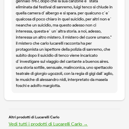
gennaio 1967, dopo che la sua canzone e` stata
eliminata dal festival di sanremo, luigi tenco si chiude in
quella camera d`albergo e si spara. per qualcuno c`e`
qualcosa di poco chiaro in quel suicidio, per altri non e`
neanche un suicidio, ma questo adesso non ci
interessa, questa e` un`altra storia. a noi, adesso,
interessa un altro mistero. il mistero del cuore umano."
il mistero che carlo lucarelli racconta ha per
protagonista un ispettore della polizia di sanremo, che
subito dopo il suicidio di tenco viene incaricato
d`investigare sul viaggio del cantante a buenos aires.
una storia sottile, sensuale, malinconica, uno spettacolo
teatrale di giorgio ugozzoli, con la regia di gigi dall`aglio,
le musiche di alessandro nidi, interpretato da masela
foschi e adolfo margiotta.
Altri prodotti di Lucarelli Carlo
Vedi tutti i prodotti di Lucarelli Carlo →