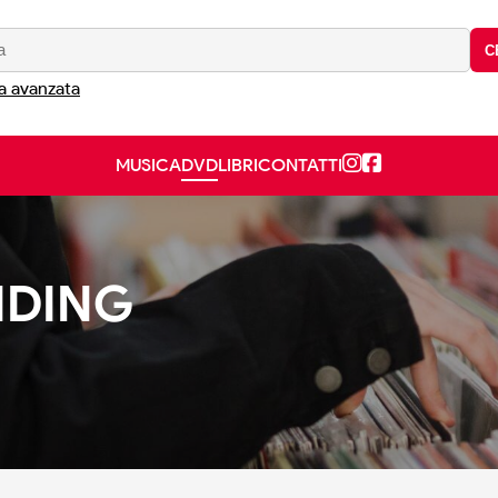
C
a avanzata
MUSICA
DVD
LIBRI
CONTATTI
NDING