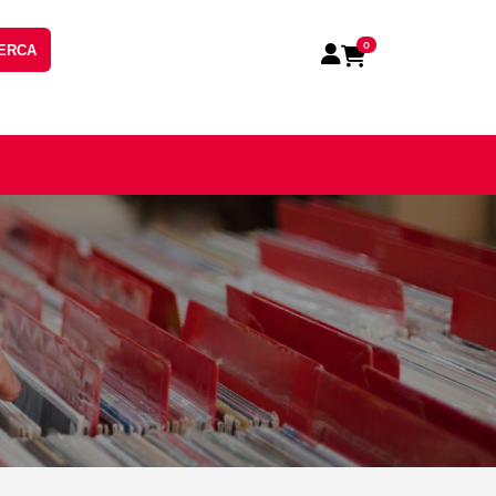
0
ERCA