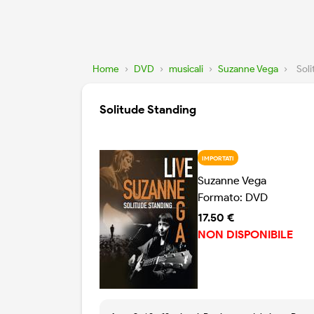
Home
›
DVD
›
musicali
›
Suzanne Vega
›
Sol
Solitude Standing
IMPORTATI
Suzanne Vega
Formato: DVD
17.50 €
NON DISPONIBILE