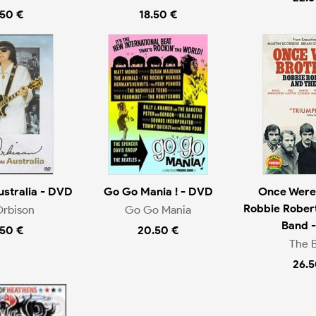
.50 €
18.50 €
ustralia - DVD
Go Go Mania ! - DVD
Once Were 
Robbie Rober
Orbison
Go Go Mania
Band 
.50 €
20.50 €
The 
26.5