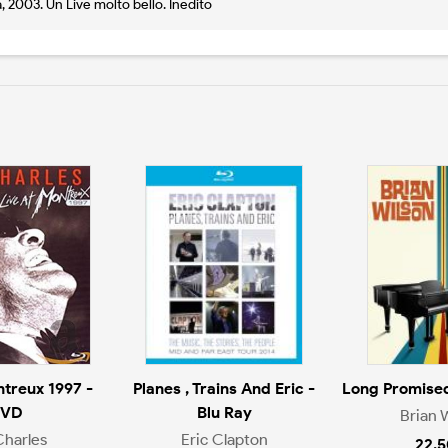
, 2003. Un Live molto bello. Inedito
ntreux 1997 -
Planes , Trains And Eric -
Long Promise
VD
Blu Ray
Brian 
Charles
Eric Clapton
22.5