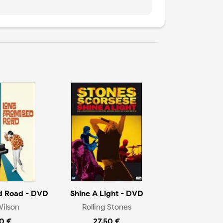
d Road - DVD
Shine A Light - DVD
Wilson
Rolling Stones
0 €
27.50 €