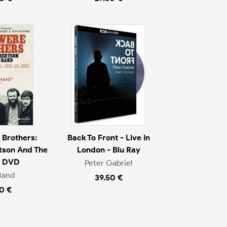
Brothers:
Back To Front - Live In
tson And The
London - Blu Ray
- DVD
Peter Gabriel
Band
39.50 €
0 €