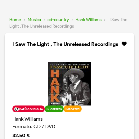
Home
›
Musica
›
cd-country
›
Hank Williams
›
I Saw The
Light , The Unreleased Recordings
I Saw The Light , The Unreleased Recordings
CARÙ CONSIGLIA
IN OFFERTA
IMPORTATI
Hank Williams
Formato: CD / DVD
32.50 €