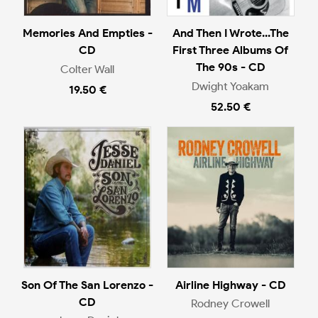
Memories And Empties -
And Then I Wrote...The
CD
First Three Albums Of
The 90s - CD
Colter Wall
Dwight Yoakam
19.50 €
52.50 €
Son Of The San Lorenzo -
Airline Highway - CD
CD
Rodney Crowell