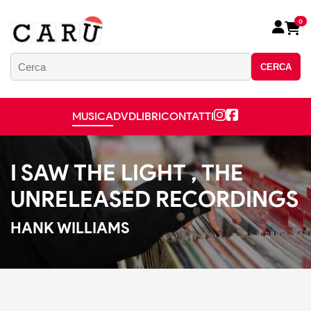
0
CERCA
MUSICA
DVD
LIBRI
CONTATTI
I SAW THE LIGHT , THE
UNRELEASED RECORDINGS
HANK WILLIAMS