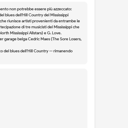
omento non potrebbe essere più azzeccato:
del blues dell'Hill Country del Mississippi
he riunisce artisti provenienti da entrambe le
ecipazione di tre musicisti del Mississippi che
orth Mississippi Allstars) e G. Love.
cker garage belga Cedric Maes (The Sore Losers,
ito del blues dell’Hill Country — rimanendo