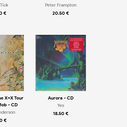
Tick
Peter Frampton
0 €
20.50 €
he X=X Tour
Aurora - CD
Mob - CD
Yes
nderson
18.50 €
0 €