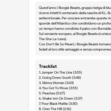
Quest'anno i Boogie Beasts, gruppo belga di blu
ricorre infatti il centenario della nascita di R.L.
settentrionale. Per onorare entrambe queste ric
sponde dell’Atlantico che condividono un profond
un tempo hanno condiviso il palco con Burnside: 
Sul versante europeo, ai Boogie Beasts si unisc
The Sha-La-Lees).
Con Don’t Be So Mean!, i Boogie Beasts tornano al
fedeli al loro stile selvaggio e senza compromess
Tracklist
1. Jumper On The Line (3:55)
2. Going Down South (3:48)
3. Skinny Woman (3:43)
4. You Got To Move (3:55)
5. Peaches (5:07)
6. Shake 'em On Down (3:37)
7. Poor Black Mattie (3:30)
8. Over The Hill (2:36)