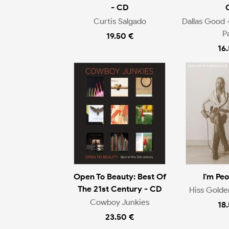
- CD
Curtis Salgado
Dallas Good 
P
19.50 €
16
Open To Beauty: Best Of
I'm Pe
The 21st Century - CD
Hiss Gold
Cowboy Junkies
18
23.50 €