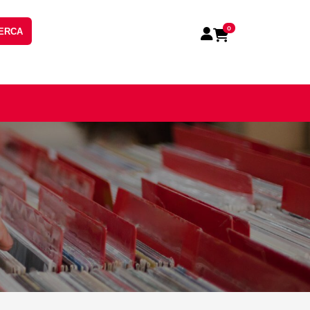
0
ERCA