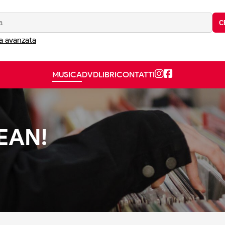
C
a avanzata
MUSICA
DVD
LIBRI
CONTATTI
EAN!