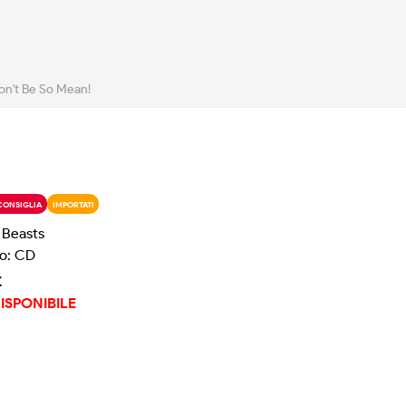
on't Be So Mean!
CONSIGLIA
IMPORTATI
 Beasts
o: CD
€
ISPONIBILE