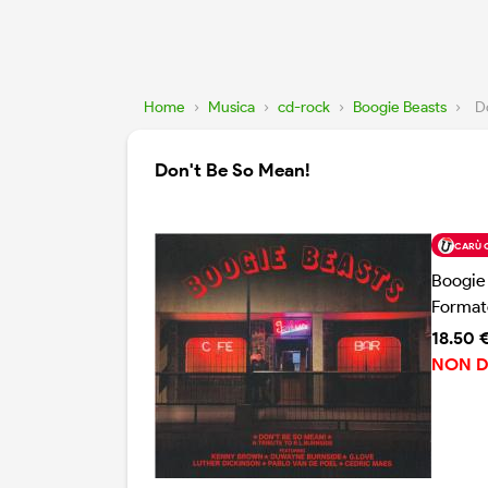
Home
›
Musica
›
cd-rock
›
Boogie Beasts
›
D
Don't Be So Mean!
CARÙ 
Boogie
Format
18.50 
NON D