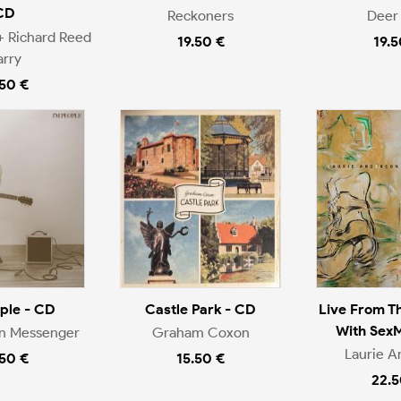
CD
Reckoners
Deer 
+ Richard Reed
19.50 €
19.5
arry
.50 €
ople - CD
Castle Park - CD
Live From T
With Sex
en Messenger
Graham Coxon
Laurie A
.50 €
15.50 €
22.5