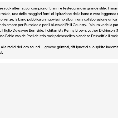
es rock alternativo, compiono 15 anni e festeggiano in grande stile. Il m
 Burnside, una delle maggiori fonti di ispirazione della band e vera leggenda 
orrenze, la band pubblica un nuovissimo album, una collaborazione unica c
o amore per Burnside e per il blues dell’Hill Country. L'album vede la part
il figlio Duwayne Burnside, il chitarrista Kenny Brown, Luther Dickinson (N
ono Pablo van de Poel del trio rock psichedelico olandese DeWolff e il ro
le radici del loro sound — groove grintosi, riff ipnotici e lo spirito indom
i.