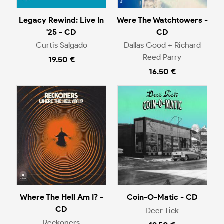
Legacy Rewind: Live In
Were The Watchtowers -
'25 - CD
CD
Curtis Salgado
Dallas Good + Richard
Reed Parry
19.50 €
16.50 €
Where The Hell Am I? -
Coin-O-Matic - CD
CD
Deer Tick
Reckoners