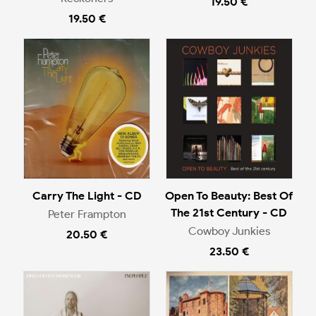
19.50 €
19.50 €
Carry The Light - CD
Open To Beauty: Best Of
The 21st Century - CD
Peter Frampton
Cowboy Junkies
20.50 €
23.50 €