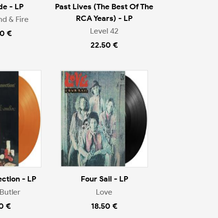
de - LP
Past Lives (The Best Of The
RCA Years) - LP
nd & Fire
Level 42
0 €
22.50 €
ction - LP
Four Sail - LP
Butler
Love
0 €
18.50 €