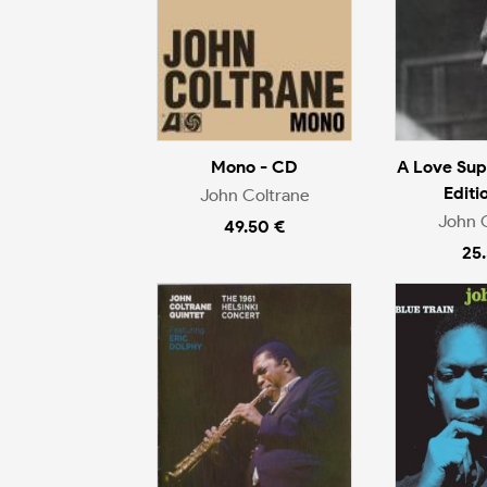
Mono - CD
A Love Su
Editi
John Coltrane
John 
49.50 €
25