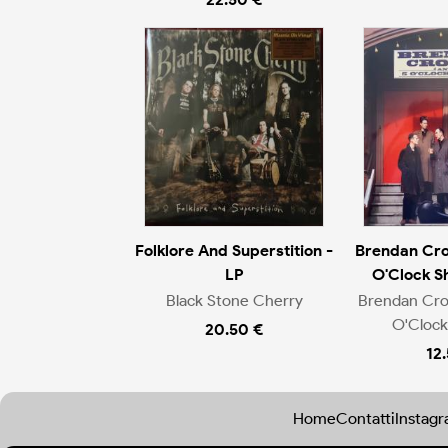
Folklore And Superstition -
Brendan Cro
LP
O'Clock S
Black Stone Cherry
Brendan Cro
O'Cloc
20.50 €
12
Home
Contatti
Instag