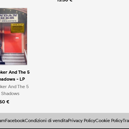
ker And The 5
hadows - LP
ker And The 5
k Shadows
.50 €
ram
Facebook
Condizioni di vendita
Privacy Policy
Cookie Policy
Tra