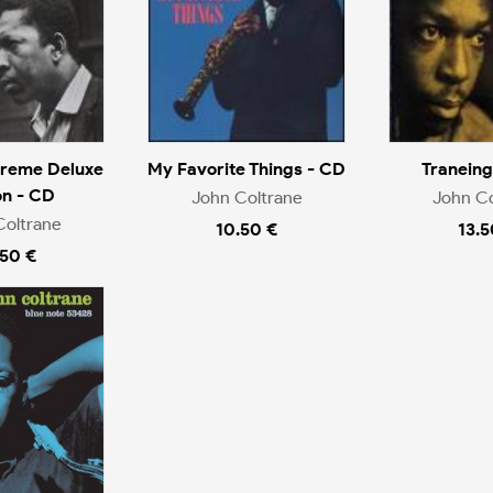
preme Deluxe
My Favorite Things - CD
Traneing
on - CD
John Coltrane
John Co
Coltrane
10.50 €
13.5
.50 €