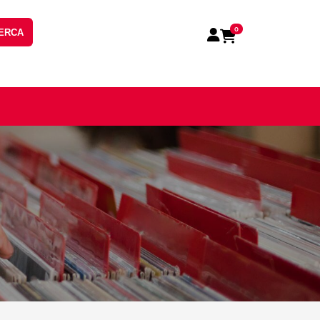
0
ERCA