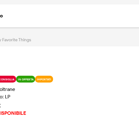
to
 Favorite Things
CONSIGLIA
IN OFFERTA
IMPORTATI
oltrane
o: LP
€
ISPONIBILE