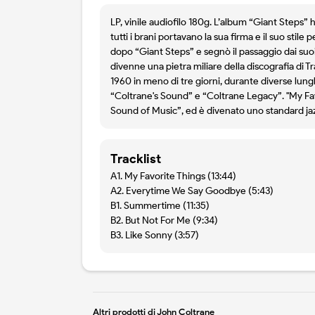
LP, vinile audiofilo 180g. L’album “Giant Steps” 
tutti i brani portavano la sua firma e il suo st
dopo “Giant Steps” e segnò il passaggio dai suoi
divenne una pietra miliare della discografia di T
1960 in meno di tre giorni, durante diverse lung
“Coltrane's Sound” e “Coltrane Legacy”. "My Favo
Sound of Music”, ed è divenato uno standard jazz
Tracklist
A1. My Favorite Things (13:44)
A2. Everytime We Say Goodbye (5:43)
B1. Summertime (11:35)
B2. But Not For Me (9:34)
B3. Like Sonny (3:57)
Altri prodotti di John Coltrane