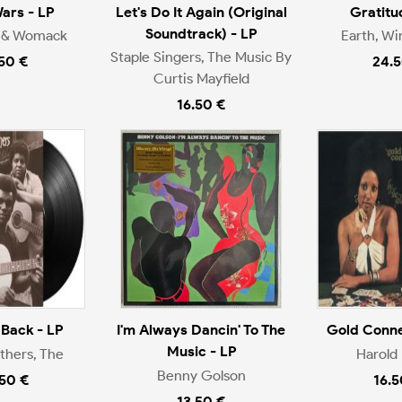
ars - LP
Let's Do It Again (Original
Gratitu
Soundtrack) - LP
 & Womack
Earth, Wi
Staple Singers, The Music By
.50 €
24.5
Curtis Mayfield
16.50 €
t Back - LP
I'm Always Dancin' To The
Gold Conne
Music - LP
others, The
Harold 
Benny Golson
.50 €
16.5
13.50 €