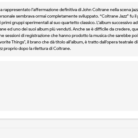
ha rappresentato l’affermazione definitiva di John Coltrane nella scena jazz
ile personale sembrava ormai completamente sviluppato. “Coltrane Jazz” fu i
 primi gruppi sperimentali al suo quartetto classico. L’album successivo a
rane ed uno dei suoi album più venduti. Anche se è difficile da credere, que
he sessioni di registrazione che hanno prodotto la musica che sarebbe poi c
rite Things", il brano che dà titolo all’album, è tratto dall’opera teatrale
 proprio dopo la rilettura di Coltrane.