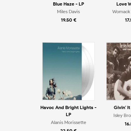
Blue Haze - LP
Love W
Miles Davis
Womack
19.50 €
17
Havoc And Bright Lights -
Givin' I
LP
Isley Br
Alanis Morissette
16
22.50 €