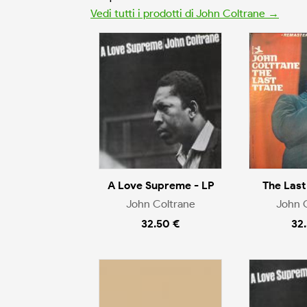
Vedi tutti i prodotti di John Coltrane →
A Love Supreme - LP
The Last
John Coltrane
John 
32.50 €
32