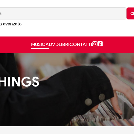
C
a avanzata
MUSICA
DVD
LIBRI
CONTATTI
THINGS