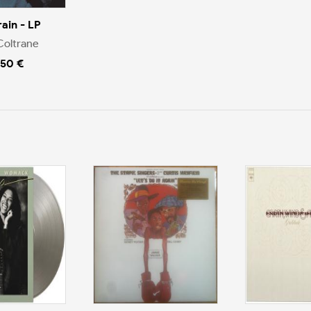
rain - LP
Coltrane
.50 €