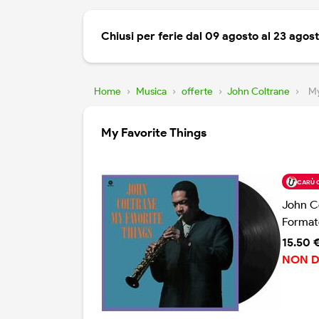
Chiusi per ferie dal 09 agosto al 23 agos
Home
›
Musica
›
offerte
›
John Coltrane
›
My
My Favorite Things
CARÙ 
John C
Format
15.50 
NON D