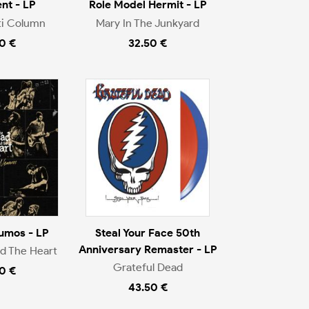
nt - LP
Role Model Hermit - LP
ti Column
Mary In The Junkyard
0 €
32.50 €
umos - LP
Steal Your Face 50th
Anniversary Remaster - LP
d The Heart
Grateful Dead
0 €
43.50 €