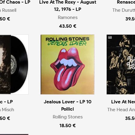
 Of Chaos - LP
Live At The Roxy - August
Renasce
12, 1976 - LP
n Russell
The Durut
Ramones
.50 €
39.5
43.50 €
ic - LP
Jealous Lover - LP 10
Live At Ne
Pollici
a Misch
The Head An
Rolling Stones
.50 €
35.5
18.50 €