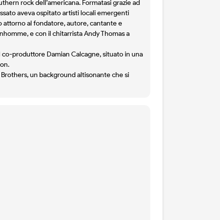
outhern rock dell’americana. Formatasi grazie ad
sato aveva ospitato artisti locali emergenti
o attorno al fondatore, autore, cantante e
Bonhomme, e con il chitarrista Andy Thomas a
l co-produttore Damian Calcagne, situato in una
on.
 Brothers, un background altisonante che si