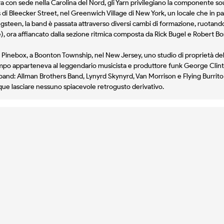
ora con sede nella Carolina del Nord, gli Yarn privilegiano la componente s
i Bleecker Street, nel Greenwich Village di New York, un locale che in pas
gsteen, la band è passata attraverso diversi cambi di formazione, ruotand
e), ora affiancato dalla sezione ritmica composta da Rick Bugel e Robert 
e Pinebox, a Boonton Township, nel New Jersey, uno studio di proprietà de
mpo apparteneva al leggendario musicista e produttore funk George Clint
band: Allman Brothers Band, Lynyrd Skynyrd, Van Morrison e Flying Burrito
ue lasciare nessuno spiacevole retrogusto derivativo.