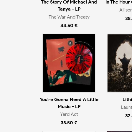
The Story Of Michael And
In The Hour
Tanya - LP
Alliso
The War And Treaty
38
44.50 €
You're Gonna Need A Little
Lith
Music - LP
Laur
Yard Act
32
33.50 €