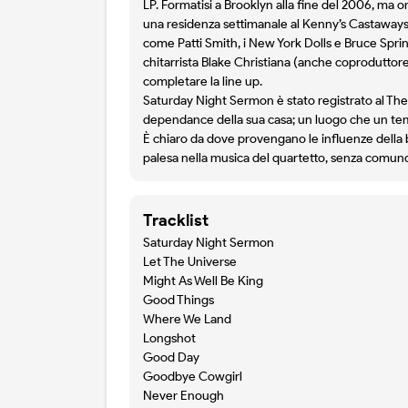
LP. Formatisi a Brooklyn alla fine del 2006, ma 
una residenza settimanale al Kenny’s Castaways d
come Patti Smith, i New York Dolls e Bruce Sprin
chitarrista Blake Christiana (anche coproduttor
completare la line up.
Saturday Night Sermon è stato registrato al Th
dependance della sua casa; un luogo che un te
È chiaro da dove provengano le influenze della 
palesa nella musica del quartetto, senza comunq
Tracklist
Saturday Night Sermon
Let The Universe
Might As Well Be King
Good Things
Where We Land
Longshot
Good Day
Goodbye Cowgirl
Never Enough