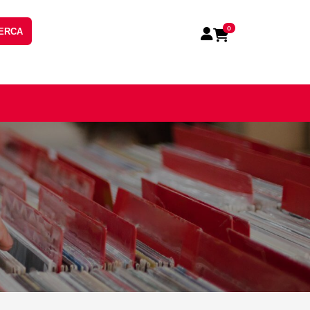
0
ERCA