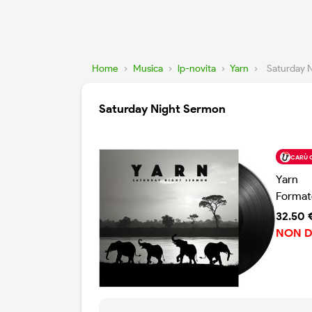
Home
›
Musica
›
lp-novita
›
Yarn
›
Saturday 
Saturday Night Sermon
CARÙ 
Yarn
Format
32.50 
NON D