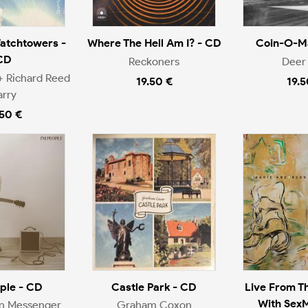
atchtowers -
Where The Hell Am I? - CD
Coin-O-Ma
CD
Reckoners
Deer 
+ Richard Reed
19.50 €
19.5
arry
.50 €
ople - CD
Castle Park - CD
Live From T
With Sex
en Messenger
Graham Coxon