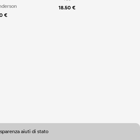
nderson
18.50 €
0 €
sparenza aiuti di stato