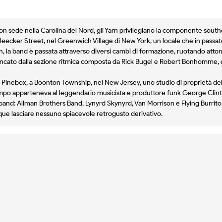
con sede nella Carolina del Nord, gli Yarn privilegiano la componente sout
leecker Street, nel Greenwich Village di New York, un locale che in passat
n, la band è passata attraverso diversi cambi di formazione, ruotando attor
ancato dalla sezione ritmica composta da Rick Bugel e Robert Bonhomme, e
e Pinebox, a Boonton Township, nel New Jersey, uno studio di proprietà de
mpo apparteneva al leggendario musicista e produttore funk George Clint
band: Allman Brothers Band, Lynyrd Skynyrd, Van Morrison e Flying Burrito
ue lasciare nessuno spiacevole retrogusto derivativo.