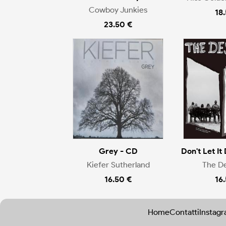
Cowboy Junkies
18
23.50 €
Grey - CD
Don't Let It 
Kiefer Sutherland
The D
16.50 €
16
Home
Contatti
Instag