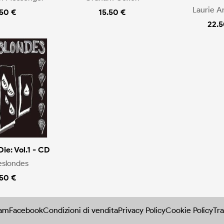
Laurie A
.50 €
15.50 €
22.5
Die: Vol.1 - CD
eslondes
.50 €
ram
Facebook
Condizioni di vendita
Privacy Policy
Cookie Policy
Tra