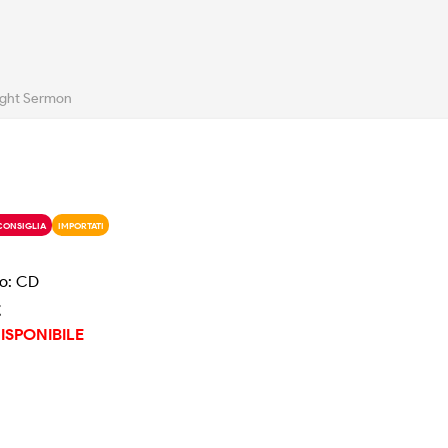
ight Sermon
CONSIGLIA
IMPORTATI
o: CD
€
ISPONIBILE