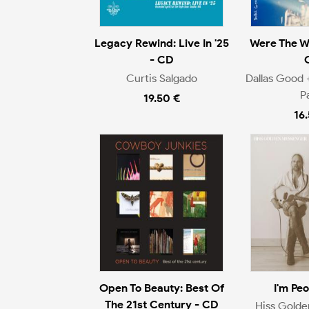
Legacy Rewind: Live In '25
Were The W
- CD
Curtis Salgado
Dallas Good 
P
19.50 €
16
Open To Beauty: Best Of
I'm Pe
The 21st Century - CD
Hiss Gold