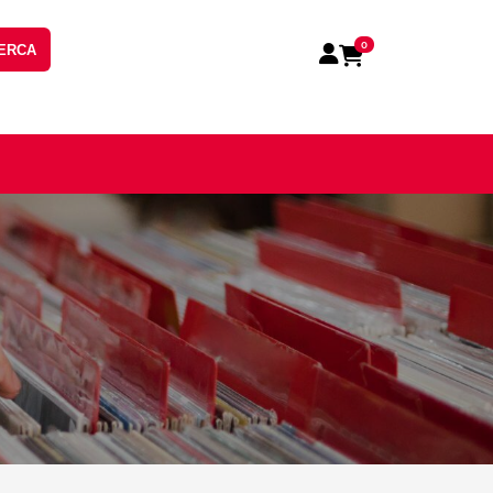
0
ERCA