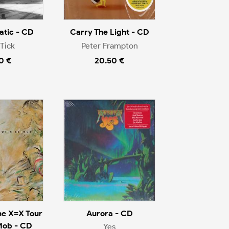
tic - CD
Carry The Light - CD
Tick
Peter Frampton
0 €
20.50 €
he X=X Tour
Aurora - CD
Mob - CD
Yes