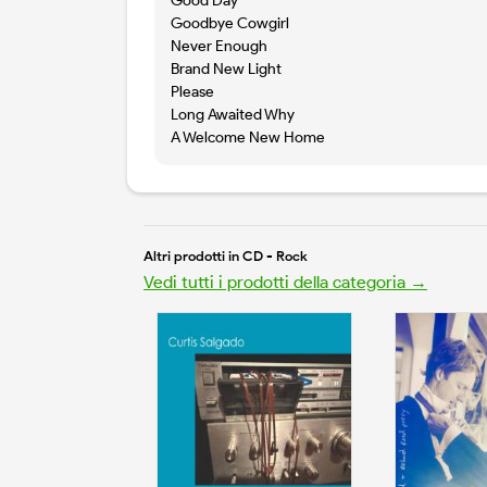
Good Day
Goodbye Cowgirl
Never Enough
Brand New Light
Please
Long Awaited Why
A Welcome New Home
Altri prodotti in CD - Rock
Vedi tutti i prodotti della categoria →