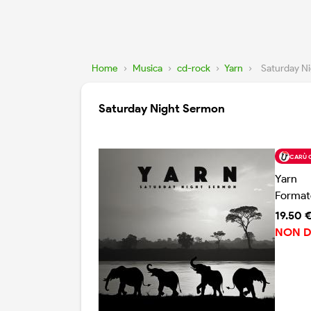
Home
›
Musica
›
cd-rock
›
Yarn
›
Saturday N
Saturday Night Sermon
CARÙ 
Yarn
Format
19.50 
NON D