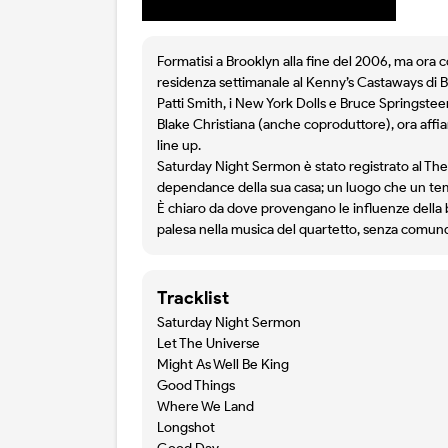
Formatisi a Brooklyn alla fine del 2006, ma ora 
residenza settimanale al Kenny’s Castaways di B
Patti Smith, i New York Dolls e Bruce Springstee
Blake Christiana (anche coproduttore), ora affi
line up.
Saturday Night Sermon è stato registrato al Th
dependance della sua casa; un luogo che un te
È chiaro da dove provengano le influenze della 
palesa nella musica del quartetto, senza comunq
Tracklist
Saturday Night Sermon
Let The Universe
Might As Well Be King
Good Things
Where We Land
Longshot