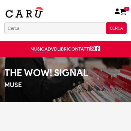
0
CERCA
MUSICA
DVD
LIBRI
CONTATTI
THE WOW! SIGNAL
MUSE