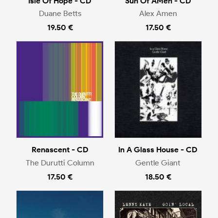
Isle Of Hope - CD
Sun Of AMen - CD
Duane Betts
Alex Amen
19.50 €
17.50 €
Renascent - CD
In A Glass House - CD
The Durutti Column
Gentle Giant
17.50 €
18.50 €