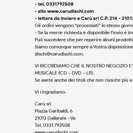
- tel. 0331792508
- sito www.carudischi.com
- lettera da inviare a Carù srl C.P. 214 - 2
Gli ordini vengono “processati” lo stesso giorn
- Se la merce richiesta è disponibile l’invio è i
Può succedere che per reperire alcuni prodott
Siamo comunque sempre a Vostra disposizione pe
dischi@carudischi.com
.
VI RICORDIAMO CHE IL NOSTRO NEGOZIO E’
MUSICALE (CD – DVD – LP).
Se avete anche dei titoli che non riuscite più
Vi ringraziamo.
Carù srl
Piazza Garibaldi, 6
21013 Gallarate –Va
Tel. 0331.792508
www.carudischi.com