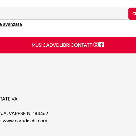
C
a avanzata
MUSICA
DVD
LIBRI
CONTATTI
ARATE VA
A.A. VARESE N. 184462
m
www.carudischi.com