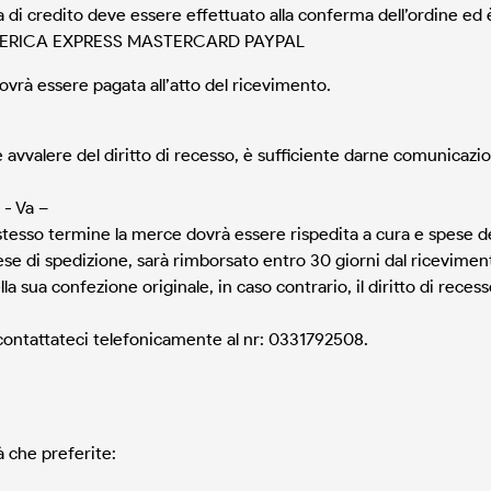
a di credito deve essere effettuato alla conferma dell’ordine e
 AMERICA EXPRESS MASTERCARD PAYPAL
vrà essere pagata all’atto del ricevimento.
se avvalere del diritto di recesso, è sufficiente darne comunicaz
 - Va –
stesso termine la merce dovrà essere rispedita a cura e spese de
pese di spedizione, sarà rimborsato entro 30 giorni dal ricevimen
la sua confezione originale, in caso contrario, il diritto di rec
, contattateci telefonicamente al nr: 0331792508.
à che preferite: