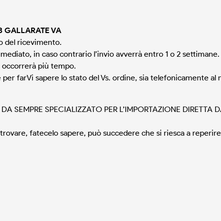
1013 GALLARATE VA
o del ricevimento.
mmediato, in caso contrario l’invio avverrà entro 1 o 2 settimane.
i occorrerà più tempo.
r farVi sapere lo stato del Vs. ordine, sia telefonicamente al n
 DA SEMPRE SPECIALIZZATO PER L’IMPORTAZIONE DIRETTA 
 a trovare, fatecelo sapere, può succedere che si riesca a rep