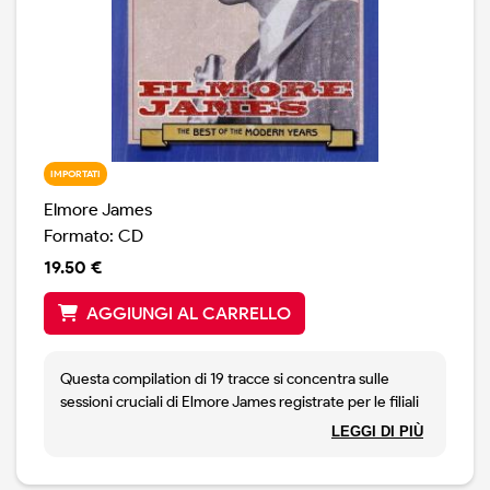
IMPORTATI
Elmore James
Formato: CD
19.50 €
AGGIUNGI AL CARRELLO
Questa compilation di 19 tracce si concentra sulle
sessioni cruciali di Elmore James registrate per le filiali
di Modern Records, Meteor e Flair tra il 1952 e il 1956. Al
LEGGI DI PIÙ
momento di queste registrazioni, il suono amplificato
distorto della chitarra slide di James con il suo