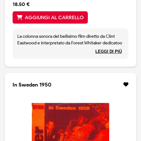
18.50 €
AGGIUNGI AL CARRELLO
La colonna sonora del bellisimo film diretto da Clint
Eastwood e interpretato da Forest Whitaker dedicatoo
al grande sasofonista americano Charlie Parker. La
LEGGI DI PIÙ
soundtrack contiene ovviamente tutta musica di Parker
allineando classici come Ornithology, Laura, Lester
Leaps In, Cool Blues e molti altri.
In Sweden 1950