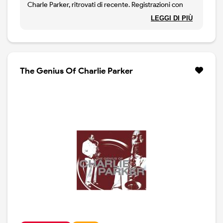
Charle Parker, ritrovati di recente. Registrazioni con
Charlie Parker Septet, Machito and His Afro-cuban
LEGGI DI PIÙ
Orchestra, con il quintetto e con un quartetto.
Registrazioni con un gruppo di cui facevano parte
Thelonious Monk, Buddy Rich, Curly Russell e Dizzy
Gillespie. Parker e Gillespie senza gli altri, Parker da
solo. Edizione completa, contiene 69 brani.
The Genius Of Charlie Parker
Formidabile.