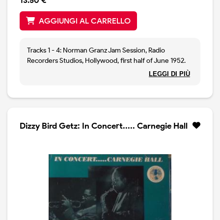
13.50 €
AGGIUNGI AL CARRELLO
Tracks 1 - 4: Norman Granz Jam Session, Radio
Recorders Studios, Hollywood, first half of June 1952.
Tracks 5 - 7: Jazz at Midnight Jam Session, Howard
LEGGI DI PIÙ
Theater, Washington, D.C. October 17, 1952
Order of soloist:
FUNKY BLUES; Hodges, Parker, Carter, Peterson,
Kassel, Shavers, Phillips, Webster, Peterson.
Dizzy Bird Getz: In Concert..... Carnegie Hall
BALLAD MEDLEY: Kessel, Parker, Webster, Hodges,
Peterson, Brown, Phillips, Carter.
JAM BLUES: Phillips, Carter, Peterson. Parker, Kessel,
Webster, Hodges, Shavers.
WHAT IS THIS THING CALLED LOVE: Peterson,
Webster, Shavers, Hodges, Kessel, Carter, Philliops,
Parker, Peterson, Brown followed by 3 chouruses of 4
bars exchanges: Carter, Webster, Hodges, Phillips,
Shavers, Parker