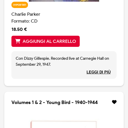
IMPORTATI
Charlie Parker
Formato: CD
18.50 €
AGGIUNGI AL CARRELLO
Con Dizzy Gillespie. Recorded live at Carnegie Hall on
September 29, 1947.
Tracks 1-5 were performed by a quintet; tracks 6-15
LEGGI DI PIÙ
were performed by a big band.
? & © 1997 Capitol Records, Inc.
Manufactured by Capitol Records, Inc., Hollywood and
Vine Streets, Hollywood, California.
Volumes 1 & 2 - Young Bird - 1940-1944
The booklet notes
that 6 selections by Ella Fitzgerald, accompanied by
Dizzy and his orchestra, performed between the