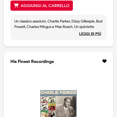
AGGIUNGI AL CARRELLO
Un classico assoluto. Charlie Parker, Dizzy Gillespie, Bud
Powell, Charles Mingus e Max Roach. Un quintetto
leggendario, dal vivo, assieme, nel 1953 a Toronto.
LEGGI DI PIÙ
Ristampa rimasterizzata, vinile 180 gramm i.
His Finest Recordings