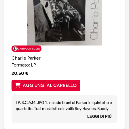
CARÙ CONSIGLIA
Charlie Parker
Formato: LP
20.50 €
AGGIUNGI AL CARRELLO
LP. S.C.A.M. JPG 1. Include brani di Parker in quintetto e
quartetto. Tra i musicisti coinvolti: Roy Haynes, Buddy
Rich, Charles Mingus, Max Roach, Bud Powell, Teddy
LEGGI DI PIÙ
Wilson ecc. Copia nuova non sigillata.