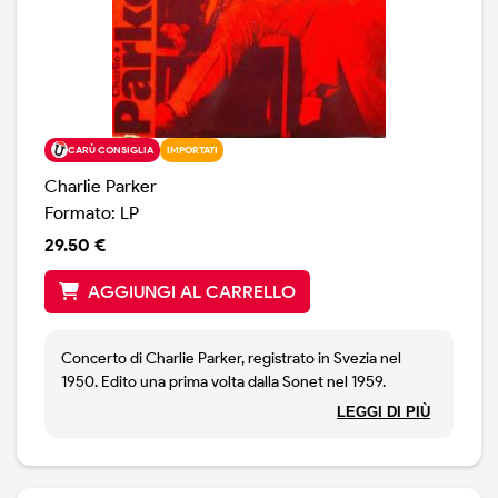
CARÙ CONSIGLIA
IMPORTATI
Charlie Parker
Formato: LP
29.50 €
AGGIUNGI AL CARRELLO
Concerto di Charlie Parker, registrato in Svezia nel
1950. Edito una prima volta dalla Sonet nel 1959.
Questo edizione della Storyville, Danimarca, è della fine
LEGGI DI PIÙ
anni settanta. Copia nuova di zecca.