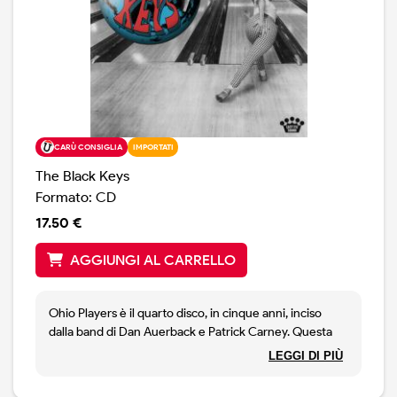
CARÙ CONSIGLIA
IMPORTATI
The Black Keys
Formato: CD
17.50 €
AGGIUNGI AL CARRELLO
Ohio Players è il quarto disco, in cinque anni, inciso
dalla band di Dan Auerback e Patrick Carney. Questa
volta in formazione abbiamo anche l'ex Oasis Noel
LEGGI DI PIÙ
Gallagher ( che ha scritto anche delle canzoni con
Auerback). Il suono è blues, con deviazioni black e nel