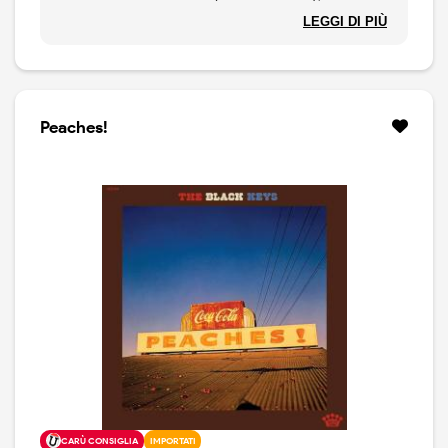
raccolta di 10 brani viscerali e grezzi descritta dal
LEGGI DI PIÙ
cantante Dan Auerbach come il “disco più naturale”
della band dal loro debutto nel 2002, "The Big Come
Up". Con lo stesso spirito fai-da-te, l'album è stato
registrato con tutti i musicisti che suonavano nella
stessa stanza con poche sovraincisioni, ed è il primo
Peaches!
disco mixato interamente dalla band stessa da "Magic
Potion" (2006). Le canzoni scelte riflettono l'ossessiva
abitudine di Auerbach e del compagno di band Patrick
Carney di collezionare dischi, che negli ultimi anni è
degenerata in una serie continua di feste da ballo
"Record Hang DJ-set", dove suonano 45 giri vintage
per piste da ballo affollate nei locali più cool di tutto il
mondo. La copertina di "Peaches!" si basa su
un'immagine iconica del fotografo di Memphis William
Eggleston e segna il ritorno del fratello di Patrick,
Michael Carney, che ha curato la direzione artistica.
Edizione limitata in vinile colorato e con adesivo
"strofina e annusa" alla fragranza di pesca.
CARÙ CONSIGLIA
IMPORTATI