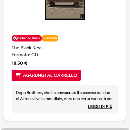
CARÙ CONSIGLIA
IMPORTATI
The Black Keys
Formato: CD
18.50 €
AGGIUNGI AL CARRELLO
Dopo Brothers, che ha consacrato il successo del duo
di Akron a livello mondiale, c'era una certa curiosità per
vedere cosa avrebbero fatto. Beh, nulla è cambiato:
LEGGI DI PIÙ
blues e rock, una canzone splendida ( Little Black
Submarine ), una manciata di composizioni di ottimo
livello ( dalla torbida Gold on The Ceiling al soul di Stop
Stop, dal beat garage di Run Right Back alla dura Hell ).