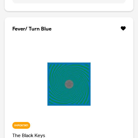
suonano brani pescati dalla loro impressionante
collezione di 45 e 33 giri. Il disco alterna sapidi groove,
atmosfere vintage e solide ballad, nello stile senza
compromessi del duo che nonostante il passare degli
anni mantiene viva un'anima pulsante e creativa.
Fever/ Turn Blue
IMPORTATI
The Black Keys