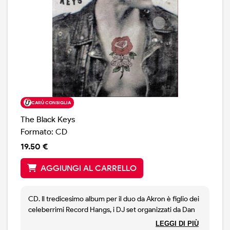
"Record Hang DJ-set", dove suonano 45 giri vintage
per piste da ballo affollate nei locali più cool di tutto il
mondo. La copertina di "Peaches!" si basa su
un'immagine iconica del fotografo di Memphis William
Eggleston e segna il ritorno del fratello di Patrick,
Michael Carney, che ha curato la direzione artistica.
CARÙ CONSIGLIA
The Black Keys
Formato: CD
19.50 €
AGGIUNGI AL CARRELLO
CD. Il tredicesimo album per il duo da Akron è figlio dei
celeberrimi Record Hangs, i DJ set organizzati da Dan
Auerbach e Patrick Carney durante i quali i due
LEGGI DI PIÙ