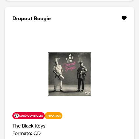
disco appaiono anche degli ospiti: Dan Nakamura, Beck,
Greg Kurstin, Leon Michaels. Oltre alle loro canzoni, tra
cui citiamo This is Nowhere, Don't Let Me Go, Beautiful
Dropout Boogie
People, Only Love Matters, c'è anche la cover di un
celebre brano di William Bell del 1968: I Forgot to Be
Your Lover.
CARÙ CONSIGLIA
IMPORTATI
The Black Keys
Formato: CD