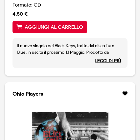
Formato: CD
4.50 €
AGGIUNGI AL CARRELLO
Il nuovo singolo dei Black Keys, tratto dal disco Turn
Blue, in uscita il prossimo 13 Maggio. Prodotto da
Danger Mouse, ancora una volta, il disco tenta di
LEGGI DI PIÙ
ripetete la formula di El Camino, un successo di portata
mondiale.
Ohio Players