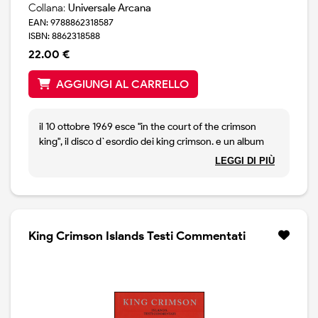
Collana:
Universale Arcana
EAN: 9788862318587
ISBN: 8862318588
22.00 €
AGGIUNGI AL CARRELLO
il 10 ottobre 1969 esce "in the court of the crimson
king", il disco d`esordio dei king crimson. e un album
rivoluzionario, che cambia il volto della storia del rock.
LEGGI DI PIÙ
in america la stagione psichedelica sta giungendo al
termine dopo il climax di woodstock e la tragedia di
altamont, l`inghilterra rivela la capacita` di superare la
forma-canzone per aprirsi alla classica, al jazz, al folk,
all`elettronica. yes, jethro tull, emerson lake & palmer,
King Crimson Islands Testi Commentati
genesis, gentle giant, soft machine, van der graaf
generator e tanti gruppi dell`underground sprigionano
una nuova tensione compositiva, che aveva trovato
una significativa radice nella rivoluzione dei beatles.
l`europa diventa protagonista: anche germania, italia,