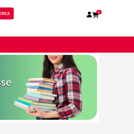
0
ERCA