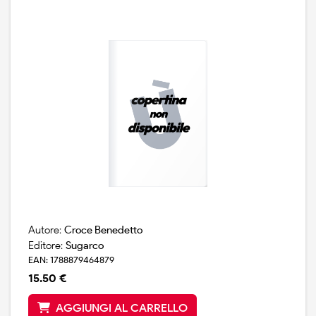
edizione nel 1908 nel corpus laterziano delle opere
disegnato dall`autore, e avrebbe avuto altre sei
edizioni. l`"estetica", sotto l`aspetto filosofico, e` opera
unica; tuttavia l`integrale riscrittura cui il filosofo
sottopose l`intero testo per la terza edizione, ha
comportato l`impossibilita` di collazione dei testimoni
ai fini dell`apparato e reso necessaria l`edizione di due
testi distinti con a base, il primo, la redazione nona
laterza 1950, che rispecchia la volonta` dell`autore, il
secondo, la redazione seconda (sandron 1904). il terzo
volume contiene la nota al testo e l`apparato critico.
con questa pubblicazione si completa nell`edizione
nazionale delle opere di croce la sezione "filosofia dello
spirito".
Autore:
Croce Benedetto
Editore:
Sugarco
EAN: 1788879464879
15.50 €
AGGIUNGI AL CARRELLO