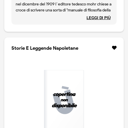
nel dicembre del 1909 l`editore tedesco mohr chiese a
croce di scrivere una sorta di "manuale di filosofia della
storia". commessa stravagante, se rivolta a un autore
LEGGI DI PIÙ
secondo il quale "un volume di filosofia della storia non
si puo` fare in niun modo; o almeno, non si puo` fare da
me, che nego radicalmente la filosofia della storia". e
singolare risultato, questo "teoria e storia della
storiografia", che richiede quasi otto anni di lavoro, e si
Storie E Leggende Napoletane
legge oggi come il libro che piu` di ogni altro
scandaglia, e illumina, la tesi forse piu` celebre di croce:
"ogni vera storia e` storia contemporanea".