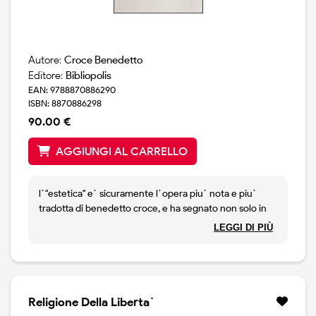
Autore:
Croce Benedetto
Editore:
Bibliopolis
EAN: 9788870886290
ISBN: 8870886298
90.00 €
AGGIUNGI AL CARRELLO
l`"estetica" e` sicuramente l`opera piu` nota e piu`
tradotta di benedetto croce, e ha segnato non solo in
italia ma nel mondo il pensiero estetico e, piu` in
LEGGI DI PIÙ
generale, filosofico del novecento. per la profondita` di
pensiero teorico e per la vasta influenza che ha
esercitato, possiamo senz`altro definirla un classico
della filosofia. pubblicata in prima edizione nel 1902 e
nella seconda nel 1904 presso l`editore sandron di
Religione Della Liberta`
palermo, l`estetica faceva ingresso con la terza