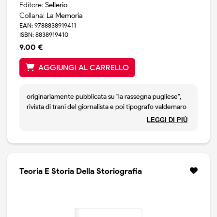
Editore:
Sellerio
Collana:
La Memoria
EAN: 9788838919411
ISBN: 8838919410
9.00 €
AGGIUNGI AL CARRELLO
originariamente pubblicata su "la rassegna pugliese",
rivista di trani del giornalista e poi tipografo valdemaro
vecchi, nel 1888, lo studio su luisa sanfelice appartiene
LEGGI DI PIÙ
alla stagione in cui il pensatore napoletano, come
scrive il suo biografo fausto nicolino, era "quasi
perennemente tuffato nell`erudizione".
successivamente, la piccola "luisa sanfelice" entrera` a
far parte di una raccolta di saggi piu` ampia dedicata a
Teoria E Storia Della Storiografia
"la rivoluzione siciliana del 1799: biografie, racconti,
ricerche".