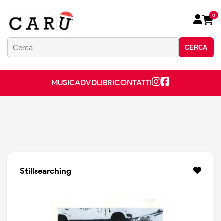
0
CERCA
MUSICA
DVD
LIBRI
CONTATTI
Stillsearching