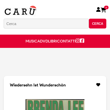
0
CERCA
MUSICA
DVD
LIBRI
CONTATTI
Wiedersehn Ist Wunderschön