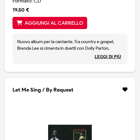
Formato: CD
19.50 €
AGGIUNGI AL CARRELLO
Nuovo album per la cantante. Tra country e gospel,
Brenda Lee si cimenta in duetti con Dolly Parton,
George Jones, Alison Krauss, Vince Gill, Emmylou
LEGGI DI PIÙ
Harris, Pam Tillis, Kix Brooks, Charlie Daniels, Martina
McBride, Ronnie Dunn e Huey Lewis.
Let Me Sing / By Request