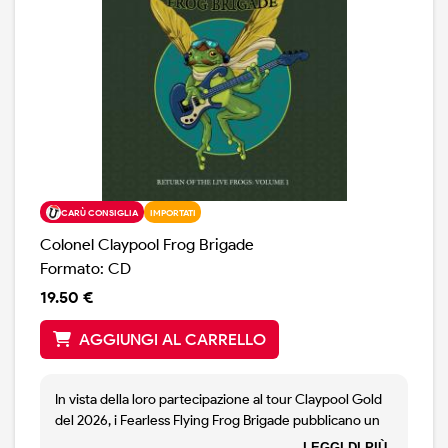
CARÙ CONSIGLIA
IMPORTATI
Colonel Claypool Frog Brigade
Formato: CD
19.50 €
AGGIUNGI AL CARRELLO
In vista della loro partecipazione al tour Claypool Gold
del 2026, i Fearless Flying Frog Brigade pubblicano un
nuovo LP dal vivo registrato durante l’Hunt For Green
LEGGI DI PIÙ