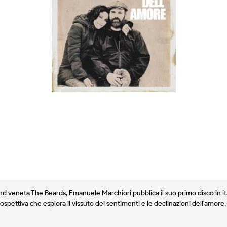
d veneta The Beards, Emanuele Marchiori pubblica il suo primo disco in it
rospettiva che esplora il vissuto dei sentimenti e le declinazioni dell'amor
ombinano folk urbano, bluebeat balcanico, chitarre, pianoforti e arrangiam
ela per esempio, ma con una certa freschezza e una maggiore lievità). S