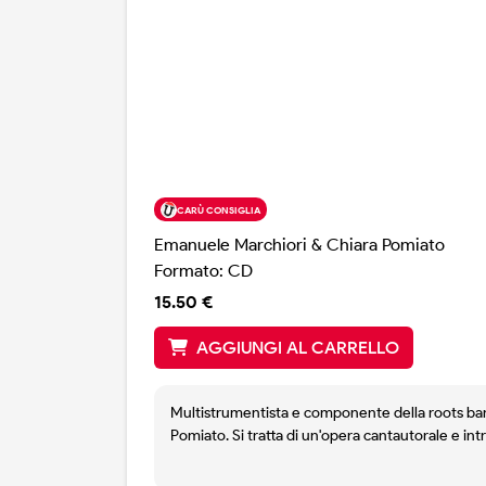
CARÙ CONSIGLIA
Emanuele Marchiori & Chiara Pomiato
Formato: CD
15.50 €
AGGIUNGI AL CARRELLO
Multistrumentista e componente della roots ban
Pomiato. Si tratta di un'opera cantautorale e int
adulta e profonda con un contorno di suoni che c
canzone d'autore (Paolo Conte e Vinicio Caposs