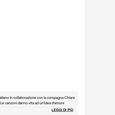
aliano in collaborazione con la compagna Chiara
e. Le canzoni danno vita ad un'idea d'amore
enti di fiati, che fanno venire in mente la
LEGGI DI PIÙ
enza retorica e con tanto buon gusto, Emanuele