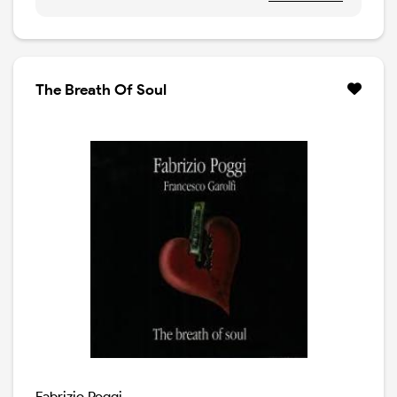
con il blueman statunitense Guy Davis e aggiungendo
canzoni nuove con le voci di Shar White, da anni al
fianco di Eric Clapton, e le chitarre di Enrico Polverari.
LP 140gr tiratura limitatissima per il RSD.
The Breath Of Soul
Fabrizio Poggi