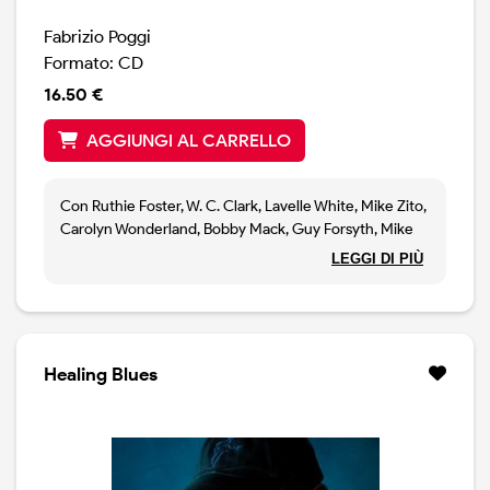
Fabrizio Poggi
Formato: CD
16.50 €
AGGIUNGI AL CARRELLO
Con Ruthie Foster, W. C. Clark, Lavelle White, Mike Zito,
Carolyn Wonderland, Bobby Mack, Guy Forsyth, Mike
Cross e Shelley King.
LEGGI DI PIÙ
Fabrizio Poggi plays Hohner Harmonica
This ist the 20th Album by Fabrizio Poggi - a Milestone
that called for a project just as special.
Healing Blues